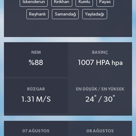
İskenderun
Kırıkhan
Kumlu
Payas
Reyhanlı
Samandağ
Yayladağı
NEM
BASINÇ
%88
1007 HPA
hpa
RÜZGAR
EN DÜŞÜK / EN YÜKSEK
°
°
1.31 M/S
24
/ 30
07 AĞUSTOS
08 AĞUSTOS