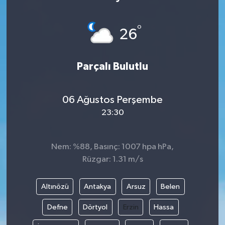
°
26
Parçalı Bulutlu
06 Ağustos Perşembe
23:30
Nem: %88, Basınç: 1007 hpa hPa,
Rüzgar: 1.31 m/s
Altınözü
Antakya
Arsuz
Belen
Defne
Dörtyol
Erzin
Hassa