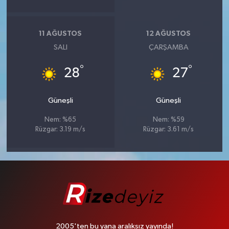
11 AĞUSTOS
12 AĞUSTOS
SALI
ÇARŞAMBA
°
°
28
27
Güneşli
Güneşli
Nem: %65
Nem: %59
Rüzgar: 3.19 m/s
Rüzgar: 3.61 m/s
2005'ten bu yana aralıksız yayında!