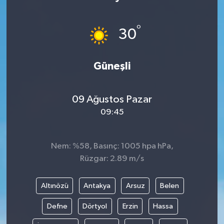
°
30
Güneşli
09 Ağustos Pazar
09:45
Nem: %58, Basınç: 1005 hpa hPa,
Rüzgar: 2.89 m/s
Altınözü
Antakya
Arsuz
Belen
Defne
Dörtyol
Erzin
Hassa