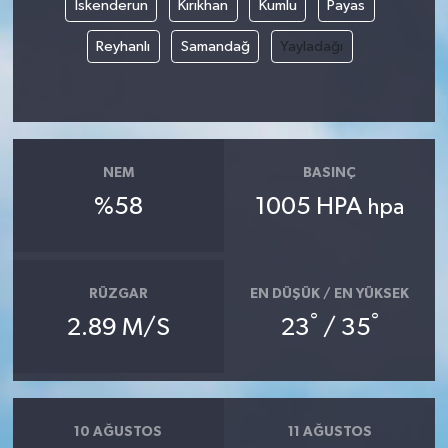
İskenderun
Kırıkhan
Kumlu
Payas
Reyhanlı
Samandağ
Yayladağı
NEM
BASINÇ
%58
1005 HPA
hpa
RÜZGAR
EN DÜŞÜK / EN YÜKSEK
°
°
2.89 M/S
23
/ 35
10 AĞUSTOS
11 AĞUSTOS