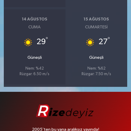
14 AĞUSTOS
15 AĞUSTOS
CUMA
CUMARTESI
°
°
29
27
Güneşli
Güneşli
Nem: %42
Nem: %62
Rüzgar: 6.50 m/s
Rüzgar: 7.50 m/s
2005'ten bu yana aralıksız yayında!