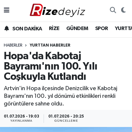
Spor
Rize Nöbetçi Eczaneler
RİZE
GÜNDEM
SPOR
YURTT
SON DAKİKA
Gündem
Rize Hava Durumu
HABERLER
YURTTAN HABERLER
Yurttan Haberler
Rize Trafik Yoğunluk Haritası
Hopa'da Kabotaj
Bayramı'nın 100. Yılı
Ekonomi
Süper Lig Puan Durumu ve Fikstür
Coşkuyla Kutlandı
Teknoloji
Tüm Manşetler
Artvin'in Hopa ilçesinde Denizcilik ve Kabotaj
Bayramı'nın 100. yıl dönümü etkinlikleri renkli
Sağlık
Son Dakika Haberleri
görüntülere sahne oldu.
Haber Arşivi
01.07.2026 - 19:03
01.07.2026 - 20:25
YAYINLANMA
GÜNCELLEME