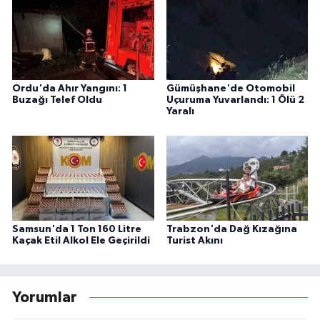
Ordu'da Ahır Yangını: 1
Gümüşhane'de Otomobil
Buzağı Telef Oldu
Uçuruma Yuvarlandı: 1 Ölü 2
Yaralı
Samsun'da 1 Ton 160 Litre
Trabzon'da Dağ Kızağına
Kaçak Etil Alkol Ele Geçirildi
Turist Akını
Yorumlar