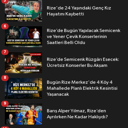
5
Rize'de 24 Yaşındaki Genç Kız
Hayatını Kaybetti
6
Rize’de Bugün Yapılacak Semicenk
ve Yener Çevik Konserlerinin
Saatleri Belli Oldu
7
Rize’de Semicenk Rüzgârı Esecek:
Ücretsiz Konserler Bu Akşam
8
Bugün Rize Merkez'de 4 Köy 4
Mahallede Planlı Elektrik Kesintisi
Yaşanacak
9
Barış Alper Yılmaz, Rize’den
Ayrılırken Ne Kadar Haklıydı?