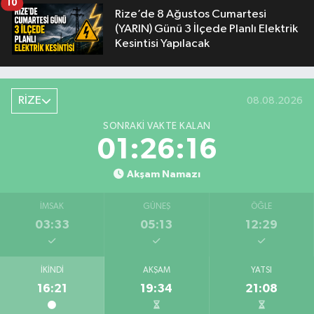
10
Rize’de 8 Ağustos Cumartesi
(YARIN) Günü 3 İlçede Planlı Elektrik
Kesintisi Yapılacak
RİZE
08.08.2026
SONRAKI VAKTE KALAN
01:26:16
Akşam Namazı
İMSAK
GÜNEŞ
ÖĞLE
03:33
05:13
12:29
İKINDI
AKŞAM
YATSI
16:21
19:34
21:08