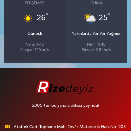
PERŞEMBE
CUMA
°
°
26
25
Güneşli
Yakınlarda Yer Yer Yağmur
Nem: %45
Nem: %48
Rüzgar: 7.19 m/s
Rüzgar: 2.81 m/s
2005'ten bu yana aralıksız yayında!
Atatürk Cad. Tophane Mah. Tevfik Mataracı İş Hanı No: 203