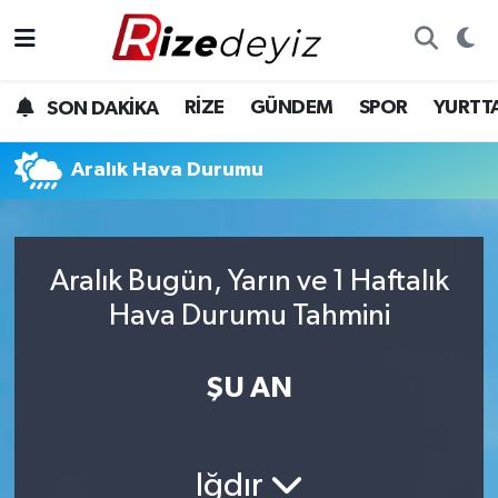
Spor
Rize Nöbetçi Eczaneler
RİZE
GÜNDEM
SPOR
YURTT
SON DAKİKA
Gündem
Rize Hava Durumu
Aralık Hava Durumu
Yurttan Haberler
Rize Trafik Yoğunluk Haritası
Ekonomi
Süper Lig Puan Durumu ve Fikstür
Aralık Bugün, Yarın ve 1 Haftalık
Teknoloji
Tüm Manşetler
Hava Durumu Tahmini
Sağlık
Son Dakika Haberleri
ŞU AN
Haber Arşivi
Iğdır