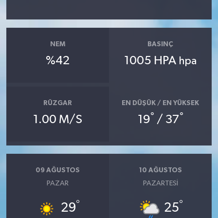
NEM
BASINÇ
%42
1005 HPA
hpa
RÜZGAR
EN DÜŞÜK / EN YÜKSEK
°
°
1.00 M/S
19
/ 37
09 AĞUSTOS
10 AĞUSTOS
PAZAR
PAZARTESI
°
°
29
25