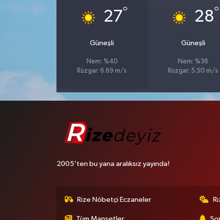
°
°
27
28
Güneşli
Güneşli
Nem: %40
Nem: %36
Rüzgar: 6.69 m/s
Rüzgar: 5.50 m/s
2005'ten bu yana aralıksız yayında!
Rize Nöbetçi Eczaneler
R
Tüm Manşetler
Son