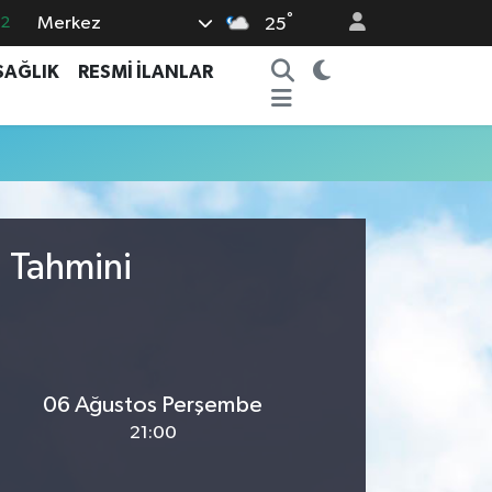
02
°
Merkez
25
.2
SAĞLIK
RESMİ İLANLAR
12
0
16
06
u Tahmini
06 Ağustos Perşembe
21:00