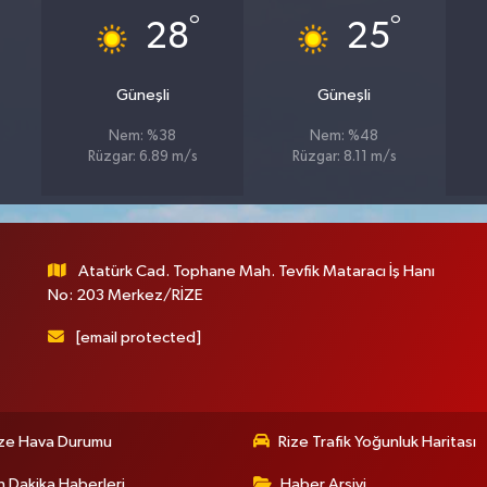
°
°
28
25
Güneşli
Güneşli
Nem: %38
Nem: %48
Rüzgar: 6.89 m/s
Rüzgar: 8.11 m/s
Atatürk Cad. Tophane Mah. Tevfik Mataracı İş Hanı
No: 203 Merkez/RİZE
[email protected]
ize Hava Durumu
Rize Trafik Yoğunluk Haritası
 Dakika Haberleri
Haber Arşivi