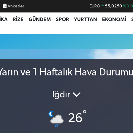
EURO
55,0250
%0.
Anketler
STERLİN
64,2398
%0
İKA
RİZE
GÜNDEM
SPOR
YURTTAN
EKONOMİ
GRAM ALTIN
6500.87
%0.
BİST100
13.799
%7
BITCOIN
64.643,95
%0.
DOLAR
47,6006
%0.
arın ve 1 Haftalık Hava Durum
Iğdır
°
26