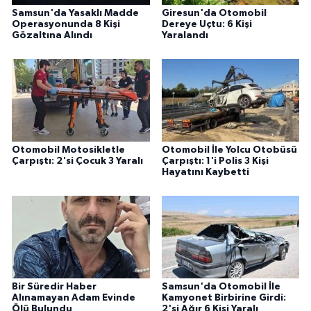
Samsun'da Yasaklı Madde
Giresun'da Otomobil
Operasyonunda 8 Kişi
Dereye Uçtu: 6 Kişi
Gözaltına Alındı
Yaralandı
Otomobil Motosikletle
Otomobil İle Yolcu Otobüsü
Çarpıştı: 2'si Çocuk 3 Yaralı
Çarpıştı: 1'i Polis 3 Kişi
Hayatını Kaybetti
Bir Süredir Haber
Samsun'da Otomobil İle
Alınamayan Adam Evinde
Kamyonet Birbirine Girdi:
Ölü Bulundu
2'si Ağır 6 Kişi Yaralı