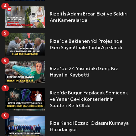
4
Rizeli İş Adamı Ercan Ekşi'ye Saldırı
Anı Kameralarda
5
Rize'de Beklenen Yol Projesinde
Geri Sayım! İhale Tarihi Açıklandı
6
Rize'de 24 Yaşındaki Genç Kız
Hayatını Kaybetti
7
Rize’de Bugün Yapılacak Semicenk
ve Yener Çevik Konserlerinin
Saatleri Belli Oldu
8
Rize Kendi Eczacı Odasını Kurmaya
Hazırlanıyor