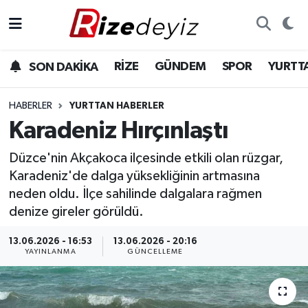
Spor
Rize Nöbetçi Eczaneler
RİZE
GÜNDEM
SPOR
YURTT
SON DAKİKA
Gündem
Rize Hava Durumu
HABERLER
YURTTAN HABERLER
Yurttan Haberler
Rize Trafik Yoğunluk Haritası
Karadeniz Hırçınlaştı
Düzce'nin Akçakoca ilçesinde etkili olan rüzgar,
Ekonomi
Süper Lig Puan Durumu ve Fikstür
Karadeniz'de dalga yüksekliğinin artmasına
Teknoloji
Tüm Manşetler
neden oldu. İlçe sahilinde dalgalara rağmen
denize gireler görüldü.
Sağlık
Son Dakika Haberleri
13.06.2026 - 16:53
13.06.2026 - 20:16
YAYINLANMA
GÜNCELLEME
Haber Arşivi