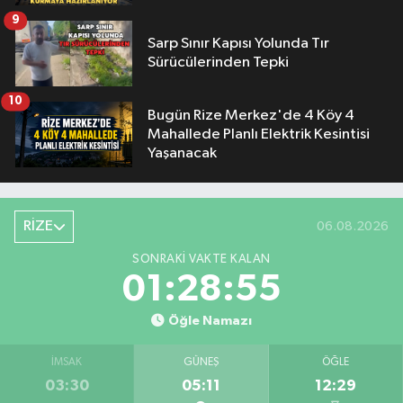
9
Sarp Sınır Kapısı Yolunda Tır
Sürücülerinden Tepki
10
Bugün Rize Merkez'de 4 Köy 4
Mahallede Planlı Elektrik Kesintisi
Yaşanacak
RİZE
06.08.2026
SONRAKI VAKTE KALAN
01:28:54
Öğle Namazı
İMSAK
GÜNEŞ
ÖĞLE
03:30
05:11
12:29