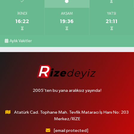
İKINDI
AKŞAM
YATSI
16:22
19:36
21:11
Aylık Vakitler
2005'ten bu yana aralıksız yayında!
Atatürk Cad. Tophane Mah. Tevfik Mataracı İş Hanı No: 203
Merkez/RİZE
[email protected]