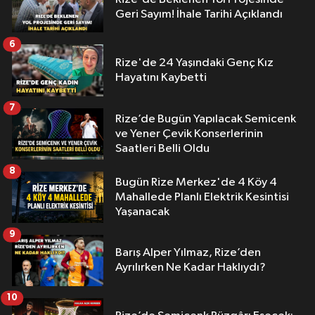
Geri Sayım! İhale Tarihi Açıklandı
6
Rize'de 24 Yaşındaki Genç Kız
Hayatını Kaybetti
7
Rize’de Bugün Yapılacak Semicenk
ve Yener Çevik Konserlerinin
Saatleri Belli Oldu
8
Bugün Rize Merkez'de 4 Köy 4
Mahallede Planlı Elektrik Kesintisi
Yaşanacak
9
Barış Alper Yılmaz, Rize’den
Ayrılırken Ne Kadar Haklıydı?
10