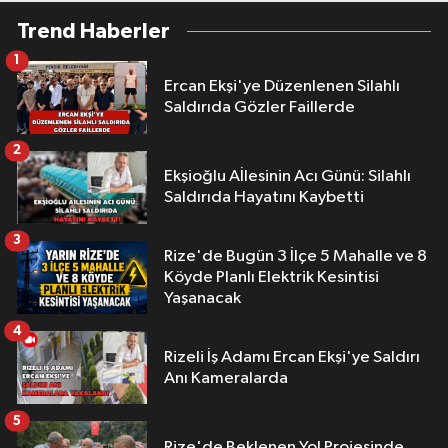
Trend Haberler
1
Ercan Ekşi'ye Düzenlenen Silahlı
Saldırıda Gözler Faillerde
2
Ekşioğlu Aİlesinin Acı Günü: Silahlı
Saldırıda Hayatını Kaybetti
3
Rize'de Bugün 3 İlçe 5 Mahalle ve 8
Köyde Planlı Elektrik Kesintisi
Yaşanacak
4
Rizeli İş Adamı Ercan Ekşi'ye Saldırı
Anı Kameralarda
5
Rize'de Beklenen Yol Projesinde