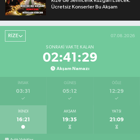
Rize’de Semicenk Rüzgârı Esecek:
Ücretsiz Konserler Bu Akşam
RİZE
07.08.2026
SONRAKI VAKTE KALAN
02:41:28
Akşam Namazı
İMSAK
GÜNEŞ
ÖĞLE
03:31
05:12
12:29
İKINDI
AKŞAM
YATSI
16:21
19:35
21:09
Aylık Vakitler