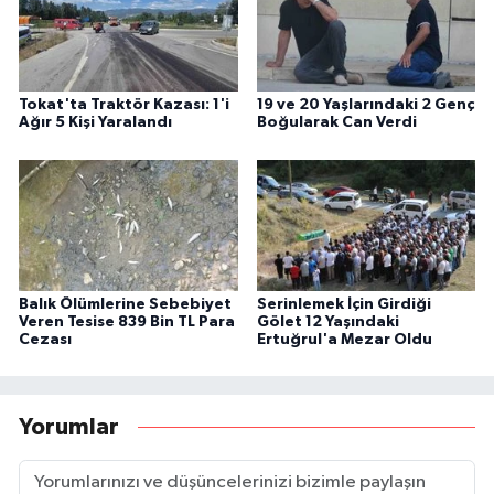
Tokat'ta Traktör Kazası: 1'i
19 ve 20 Yaşlarındaki 2 Genç
Ağır 5 Kişi Yaralandı
Boğularak Can Verdi
Balık Ölümlerine Sebebiyet
Serinlemek İçin Girdiği
Veren Tesise 839 Bin TL Para
Gölet 12 Yaşındaki
Cezası
Ertuğrul'a Mezar Oldu
Yorumlar