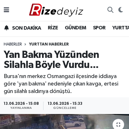
Spor
Rize Nöbetçi Eczaneler
RİZE
GÜNDEM
SPOR
YURTT
SON DAKİKA
Gündem
Rize Hava Durumu
HABERLER
YURTTAN HABERLER
Yurttan Haberler
Rize Trafik Yoğunluk Haritası
Yan Bakma Yüzünden
Silahla Böyle Vurdu...
Ekonomi
Süper Lig Puan Durumu ve Fikstür
Bursa'nın merkez Osmangazi ilçesinde iddiaya
Teknoloji
Tüm Manşetler
göre 'yan bakma' nedeniyle çıkan kavga, ertesi
gün silahlı saldırıya dönüştü.
Sağlık
Son Dakika Haberleri
13.06.2026 - 15:08
13.06.2026 - 15:33
YAYINLANMA
GÜNCELLEME
Haber Arşivi