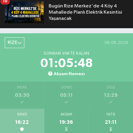
10
Bugün Rize Merkez'de 4 Köy 4
Mahallede Planlı Elektrik Kesintisi
Yaşanacak
RİZE
06.08.2026
SONRAKI VAKTE KALAN
01:05:47
Akşam Namazı
İMSAK
GÜNEŞ
ÖĞLE
03:30
05:11
12:29
İKINDI
AKŞAM
YATSI
16:22
19:36
21:11