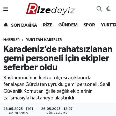
Spor
Rize Nöbetçi Eczaneler
RİZE
GÜNDEM
SPOR
YURTT
SON DAKİKA
Gündem
Rize Hava Durumu
HABERLER
YURTTAN HABERLER
Yurttan Haberler
Rize Trafik Yoğunluk Haritası
Karadeniz’de rahatsızlanan
gemi personeli için ekipler
Ekonomi
Süper Lig Puan Durumu ve Fikstür
seferber oldu
Teknoloji
Tüm Manşetler
Kastamonu’nun İnebolu ilçesi açıklarında
fenalaşan Gürcistan uyruklu gemi personeli, Sahil
Sağlık
Son Dakika Haberleri
Güvenlik Komutanlığı ile sağlık ekiplerinin
çalışmasıyla hastaneye ulaştırıldı.
Haber Arşivi
26.05.2025 - 11:11
26.05.2025 - 12:07
YAYINLANMA
GÜNCELLEME