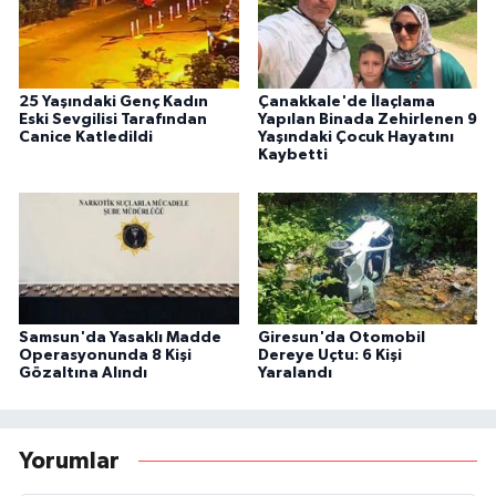
25 Yaşındaki Genç Kadın
Çanakkale'de İlaçlama
Eski Sevgilisi Tarafından
Yapılan Binada Zehirlenen 9
Canice Katledildi
Yaşındaki Çocuk Hayatını
Kaybetti
Samsun'da Yasaklı Madde
Giresun'da Otomobil
Operasyonunda 8 Kişi
Dereye Uçtu: 6 Kişi
Gözaltına Alındı
Yaralandı
Yorumlar