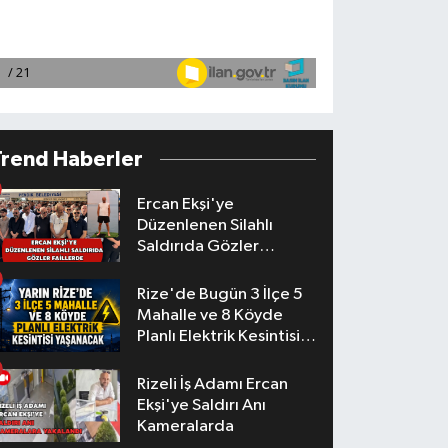
Trend Haberler
Ercan Ekşi'ye
Düzenlenen Silahlı
Saldırıda Gözler
Faillerde
Rize'de Bugün 3 İlçe 5
Mahalle ve 8 Köyde
Planlı Elektrik Kesintisi
Yaşanacak
Rizeli İş Adamı Ercan
Ekşi'ye Saldırı Anı
Kameralarda