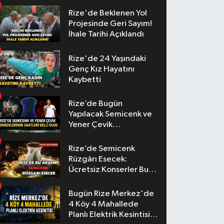
Rize'de Beklenen Yol
Projesinde Geri Sayım!
İhale Tarihi Açıklandı
Rize'de 24 Yaşındaki
Genç Kız Hayatını
Kaybetti
Rize’de Bugün
Yapılacak Semicenk ve
Yener Çevik
Konserlerinin Saatleri
Belli Oldu
Rize’de Semicenk
Rüzgârı Esecek:
Ücretsiz Konserler Bu
Akşam
Bugün Rize Merkez'de
4 Köy 4 Mahallede
Planlı Elektrik Kesintisi