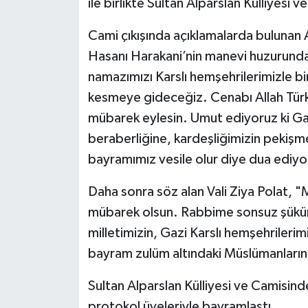
ile birlikte Sultan Alparslan Külliyesi 
Cami çıkışında açıklamalarda bulunan A
Hasanı Harakani’nin manevi huzurund
namazımızı Karslı hemşehrilerimizle bir
kesmeye gideceğiz. Cenabı Allah Türki
mübarek eylesin. Umut ediyoruz ki Gazz
beraberliğine, kardeşliğimizin pekişme
bayramımız vesile olur diye dua ediyo
Daha sonra söz alan Vali Ziya Polat,
mübarek olsun. Rabbime sonsuz şükürl
milletimizin, Gazi Karslı hemşehrileri
bayram zulüm altındaki Müslümanların
Sultan Alparslan Külliyesi ve Camisind
protokol üyeleriyle bayramlaştı.