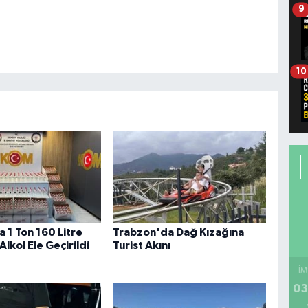
9
10
 1 Ton 160 Litre
Trabzon'da Dağ Kızağına
Alkol Ele Geçirildi
Turist Akını
İM
03