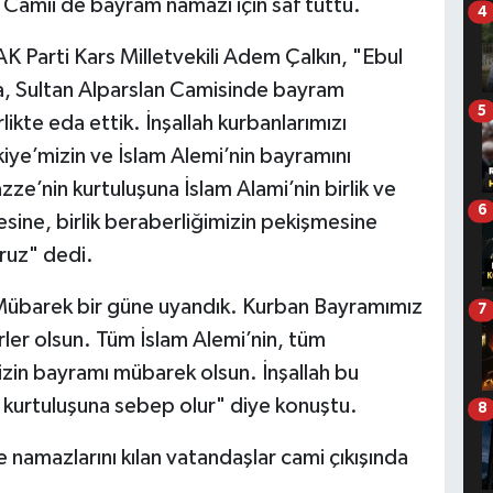
ve Camii de bayram namazı için saf tuttu.
4
K Parti Kars Milletvekili Adem Çalkın, "Ebul
a, Sultan Alparslan Camisinde bayram
5
likte eda ettik. İnşallah kurbanlarımızı
ye’mizin ve İslam Alemi’nin bayramını
e’nin kurtuluşuna İslam Alami’nin birlik ve
6
sine, birlik beraberliğimizin pekişmesine
ruz" dedi.
 "Mübarek bir güne uyandık. Kurban Bayramımız
7
er olsun. Tüm İslam Alemi’nin, tüm
mizin bayramı mübarek olsun. İnşallah bu
 kurtuluşuna sebep olur" diye konuştu.
8
e namazlarını kılan vatandaşlar cami çıkışında