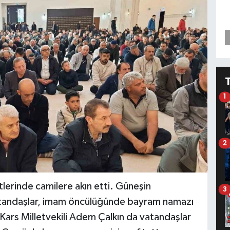
1
2
lerinde camilere akın etti. Güneşin
3
vatandaşlar, imam öncülüğünde bayram namazı
ti Kars Milletvekili Adem Çalkın da vatandaşlar