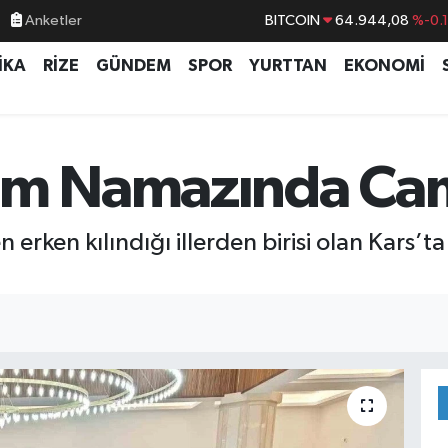
BITCOIN
64.944,08
%-0.
Anketler
DOLAR
47,7436
%0.
İKA
RİZE
GÜNDEM
SPOR
YURTTAN
EKONOMİ
EURO
55,2510
%0.
STERLİN
64,4811
%0.
GRAM ALTIN
6660.55
%0.
am Namazında Cam
BİST100
13.779
%-
 erken kılındığı illerden birisi olan Kars