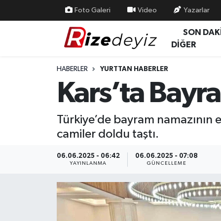
Foto Galeri
Video
Yazarlar
SON DAK
Spor
Rize Nöbetçi Eczaneler
DİĞER
Gündem
Rize Hava Durumu
HABERLER
YURTTAN HABERLER
Kars’ta Bayr
Yurttan Haberler
Rize Trafik Yoğunluk Haritası
Ekonomi
Süper Lig Puan Durumu ve Fikstür
Türkiye’de bayram namazının en
camiler doldu taştı.
Teknoloji
Tüm Manşetler
06.06.2025 - 06:42
06.06.2025 - 07:08
Sağlık
Son Dakika Haberleri
YAYINLANMA
GÜNCELLEME
Haber Arşivi