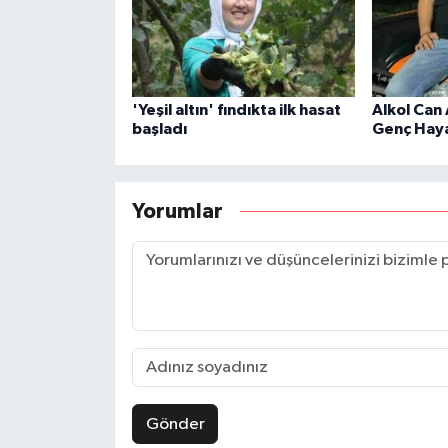
'Yeşil altın' fındıkta ilk hasat
Alkol Can 
başladı
Genç Haya
Yorumlar
Gönder