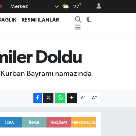
°
18
Merkez
27
18
SAĞLIK
RESMİ İLANLAR
32
38
03
iler Doldu
14
’ta Kurban Bayramı namazında
-
+
A
A