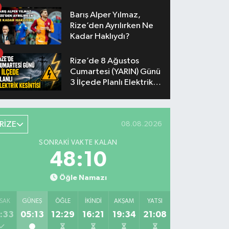
Yaşanacak
Barış Alper Yılmaz,
Rize’den Ayrılırken Ne
Kadar Haklıydı?
Rize’de 8 Ağustos
Cumartesi (YARIN) Günü
3 İlçede Planlı Elektrik
Kesintisi Yapılacak
RİZE
08.08.2026
SONRAKI VAKTE KALAN
48:09
Öğle Namazı
SAK
GÜNEŞ
ÖĞLE
İKINDI
AKŞAM
YATSI
:33
05:13
12:29
16:21
19:34
21:08