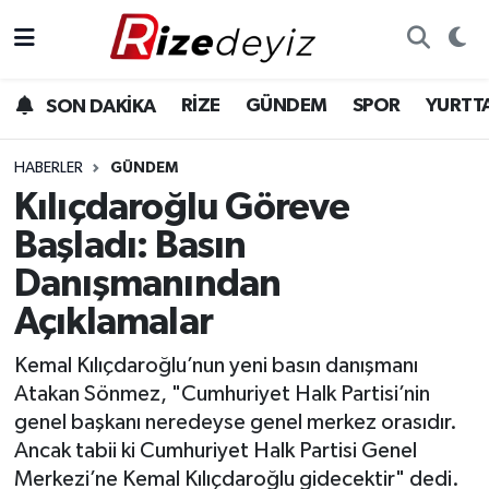
Spor
Rize Nöbetçi Eczaneler
RİZE
GÜNDEM
SPOR
YURTT
SON DAKİKA
Gündem
Rize Hava Durumu
HABERLER
GÜNDEM
Yurttan Haberler
Rize Trafik Yoğunluk Haritası
Kılıçdaroğlu Göreve
Başladı: Basın
Ekonomi
Süper Lig Puan Durumu ve Fikstür
Danışmanından
Teknoloji
Tüm Manşetler
Açıklamalar
Sağlık
Son Dakika Haberleri
Kemal Kılıçdaroğlu’nun yeni basın danışmanı
Atakan Sönmez, "Cumhuriyet Halk Partisi’nin
Haber Arşivi
genel başkanı neredeyse genel merkez orasıdır.
Ancak tabii ki Cumhuriyet Halk Partisi Genel
Merkezi’ne Kemal Kılıçdaroğlu gidecektir" dedi.