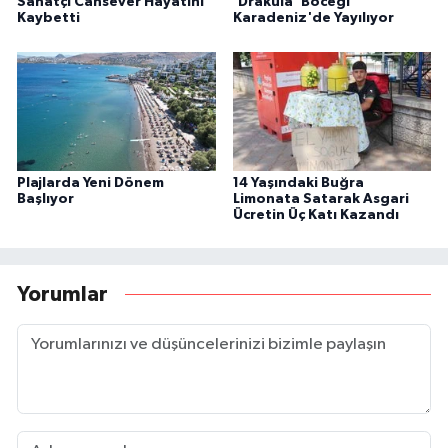
Sanatçı Cansever Hayatını
'Drakula' Böceği
Kaybetti
Karadeniz'de Yayılıyor
Plajlarda Yeni Dönem
14 Yaşındaki Buğra
Başlıyor
Limonata Satarak Asgari
Ücretin Üç Katı Kazandı
Yorumlar