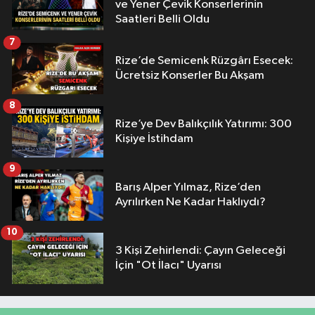
ve Yener Çevik Konserlerinin
Saatleri Belli Oldu
7
Rize’de Semicenk Rüzgârı Esecek:
Ücretsiz Konserler Bu Akşam
8
Rize’ye Dev Balıkçılık Yatırımı: 300
Kişiye İstihdam
9
Barış Alper Yılmaz, Rize’den
Ayrılırken Ne Kadar Haklıydı?
10
3 Kişi Zehirlendi: Çayın Geleceği
İçin "Ot İlacı" Uyarısı