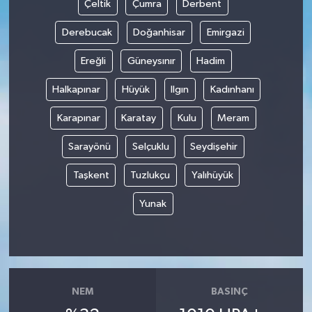
Çeltik
Çumra
Derbent
Derebucak
Doğanhisar
Emirgazi
Ereğli
Güneysınır
Hadim
Halkapınar
Hüyük
Ilgın
Kadınhanı
Karapınar
Karatay
Kulu
Meram
Sarayönü
Selçuklu
Seydişehir
Taşkent
Tuzlukçu
Yalıhüyük
Yunak
NEM
BASINÇ