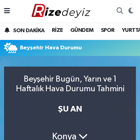
Spor
Rize Nöbetçi Eczaneler
RİZE
GÜNDEM
SPOR
YURTT
SON DAKİKA
Gündem
Rize Hava Durumu
Beyşehir Hava Durumu
Yurttan Haberler
Rize Trafik Yoğunluk Haritası
Ekonomi
Süper Lig Puan Durumu ve Fikstür
Beyşehir Bugün, Yarın ve 1
Teknoloji
Tüm Manşetler
Haftalık Hava Durumu Tahmini
Sağlık
Son Dakika Haberleri
ŞU AN
Haber Arşivi
Konya