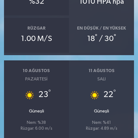
%32
1010 HPA
hpa
RÜZGAR
EN DÜŞÜK / EN YÜKSEK
°
°
1.00 M/S
18
/ 30
10 AĞUSTOS
11 AĞUSTOS
PAZARTESI
SALI
°
°
23
22
Güneşli
Güneşli
Nem: %38
Nem: %41
Rüzgar: 6.00 m/s
Rüzgar: 4.89 m/s