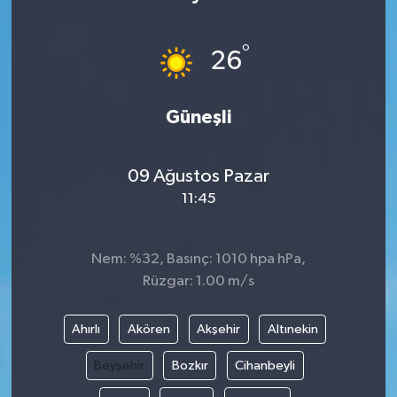
°
26
Güneşli
09 Ağustos Pazar
11:45
Nem: %32, Basınç: 1010 hpa hPa,
Rüzgar: 1.00 m/s
Ahırlı
Akören
Akşehir
Altınekin
Beyşehir
Bozkır
Cihanbeyli