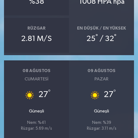
%38
1008 HPA
hpa
RÜZGAR
EN DÜŞÜK / EN YÜKSEK
°
°
2.81 M/S
25
/ 32
08 AĞUSTOS
09 AĞUSTOS
CUMARTESI
PAZAR
°
°
27
27
Güneşli
Güneşli
Nem: %41
Nem: %39
Rüzgar: 5.69 m/s
Rüzgar: 3.11 m/s