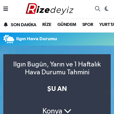
Spor
Rize Nöbetçi Eczaneler
RİZE
GÜNDEM
SPOR
YURTT
SON DAKİKA
Gündem
Rize Hava Durumu
Ilgın Hava Durumu
Yurttan Haberler
Rize Trafik Yoğunluk Haritası
Ekonomi
Süper Lig Puan Durumu ve Fikstür
Ilgın Bugün, Yarın ve 1 Haftalık
Teknoloji
Tüm Manşetler
Hava Durumu Tahmini
Sağlık
Son Dakika Haberleri
ŞU AN
Haber Arşivi
Konya