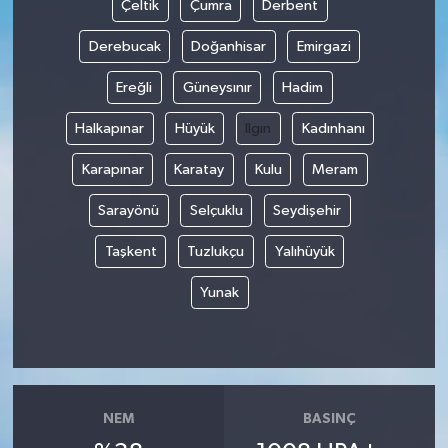
Çeltik
Çumra
Derbent
Derebucak
Doğanhisar
Emirgazi
Ereğli
Güneysınır
Hadim
Halkapınar
Hüyük
Ilgın
Kadınhanı
Karapınar
Karatay
Kulu
Meram
Sarayönü
Selçuklu
Seydişehir
Taşkent
Tuzlukçu
Yalıhüyük
Yunak
NEM
BASINÇ