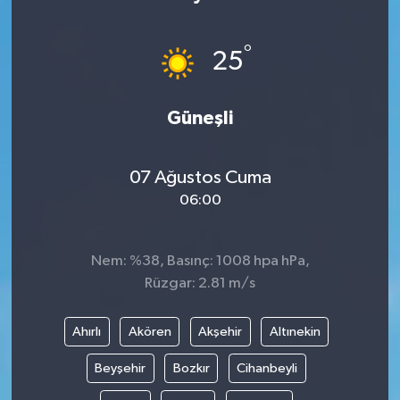
°
25
Güneşli
07 Ağustos Cuma
06:00
Nem: %38, Basınç: 1008 hpa hPa,
Rüzgar: 2.81 m/s
Ahırlı
Akören
Akşehir
Altınekin
Beyşehir
Bozkır
Cihanbeyli