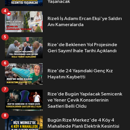
Yaşanacak
4
Rizeli İş Adamı Ercan Ekşi'ye Saldırı
Anı Kameralarda
5
Rize'de Beklenen Yol Projesinde
Geri Sayım! İhale Tarihi Açıklandı
6
Rize'de 24 Yaşındaki Genç Kız
Hayatını Kaybetti
7
Rize’de Bugün Yapılacak Semicenk
ve Yener Çevik Konserlerinin
Saatleri Belli Oldu
8
Bugün Rize Merkez'de 4 Köy 4
Mahallede Planlı Elektrik Kesintisi