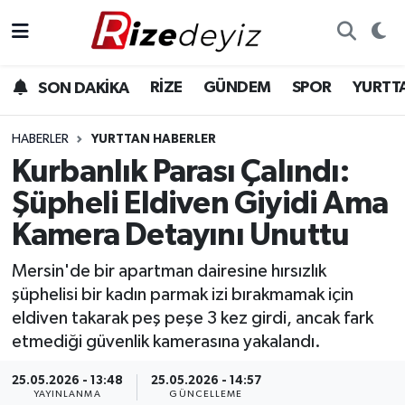
Spor
Rize Nöbetçi Eczaneler
RİZE
GÜNDEM
SPOR
YURTT
SON DAKİKA
Gündem
Rize Hava Durumu
HABERLER
YURTTAN HABERLER
Yurttan Haberler
Rize Trafik Yoğunluk Haritası
Kurbanlık Parası Çalındı:
Şüpheli Eldiven Giyidi Ama
Ekonomi
Süper Lig Puan Durumu ve Fikstür
Kamera Detayını Unuttu
Teknoloji
Tüm Manşetler
Mersin'de bir apartman dairesine hırsızlık
şüphelisi bir kadın parmak izi bırakmamak için
Sağlık
Son Dakika Haberleri
eldiven takarak peş peşe 3 kez girdi, ancak fark
etmediği güvenlik kamerasına yakalandı.
Haber Arşivi
25.05.2026 - 13:48
25.05.2026 - 14:57
YAYINLANMA
GÜNCELLEME