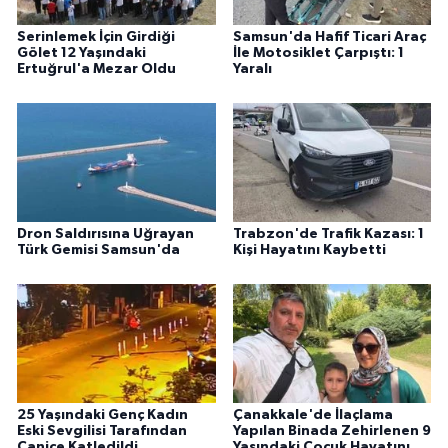
Serinlemek İçin Girdiği
Samsun'da Hafif Ticari Araç
Gölet 12 Yaşındaki
İle Motosiklet Çarpıştı: 1
Ertuğrul'a Mezar Oldu
Yaralı
Dron Saldırısına Uğrayan
Trabzon'de Trafik Kazası: 1
Türk Gemisi Samsun'da
Kişi Hayatını Kaybetti
25 Yaşındaki Genç Kadın
Çanakkale'de İlaçlama
Eski Sevgilisi Tarafından
Yapılan Binada Zehirlenen 9
Canice Katledildi
Yaşındaki Çocuk Hayatını