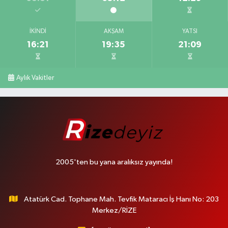
İKINDI
AKŞAM
YATSI
16:21
19:35
21:09
Aylık Vakitler
2005'ten bu yana aralıksız yayında!
Atatürk Cad. Tophane Mah. Tevfik Mataracı İş Hanı No: 203
Merkez/RİZE