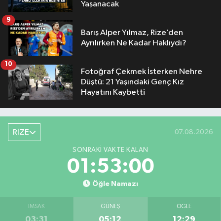
Yaşanacak
9
Barış Alper Yılmaz, Rize’den
Ayrılırken Ne Kadar Haklıydı?
10
Fotoğraf Çekmek İsterken Nehre
Düştü: 21 Yaşındaki Genç Kız
Hayatını Kaybetti
RİZE
07.08.2026
SONRAKI VAKTE KALAN
01:53:00
Öğle Namazı
İMSAK
GÜNEŞ
ÖĞLE
03:31
05:12
12:29