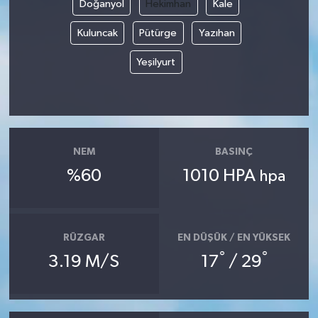
Doğanyol
Hekimhan
Kale
Kuluncak
Pütürge
Yazıhan
Yeşilyurt
NEM
BASINÇ
%60
1010 HPA
hpa
RÜZGAR
EN DÜŞÜK / EN YÜKSEK
°
°
3.19 M/S
17
/ 29