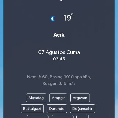
°
19
Açık
07 Ağustos Cuma
03:45
Nem: %60, Basınç: 1010 hpa hPa,
Rüzgar: 3.19 m/s
Akçadağ
Arapgir
Arguvan
Battalgazi
Darende
Doğanşehir