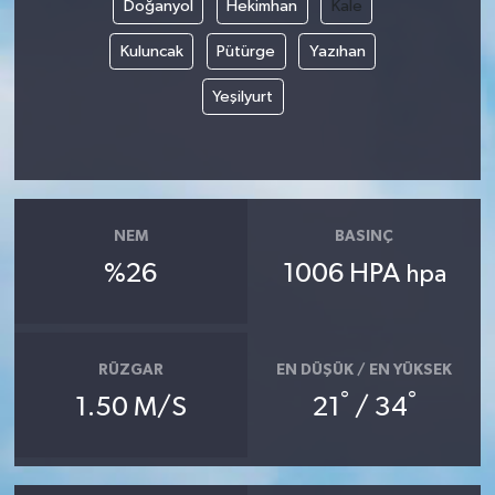
Doğanyol
Hekimhan
Kale
Kuluncak
Pütürge
Yazıhan
Yeşilyurt
NEM
BASINÇ
%26
1006 HPA
hpa
RÜZGAR
EN DÜŞÜK / EN YÜKSEK
°
°
1.50 M/S
21
/ 34