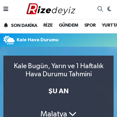
Spor
Rize Nöbetçi Eczaneler
RİZE
GÜNDEM
SPOR
YURTT
SON DAKİKA
Gündem
Rize Hava Durumu
Kale Hava Durumu
Yurttan Haberler
Rize Trafik Yoğunluk Haritası
Ekonomi
Süper Lig Puan Durumu ve Fikstür
Kale Bugün, Yarın ve 1 Haftalık
Teknoloji
Tüm Manşetler
Hava Durumu Tahmini
Sağlık
Son Dakika Haberleri
ŞU AN
Haber Arşivi
Malatya