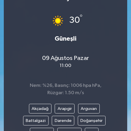
°
30
Güneşli
09 Ağustos Pazar
11:00
Nem: %26, Basınç: 1006 hpa hPa,
Rüzgar: 1.50 m/s
Akçadağ
Arapgir
Arguvan
Battalgazi
Darende
Doğanşehir