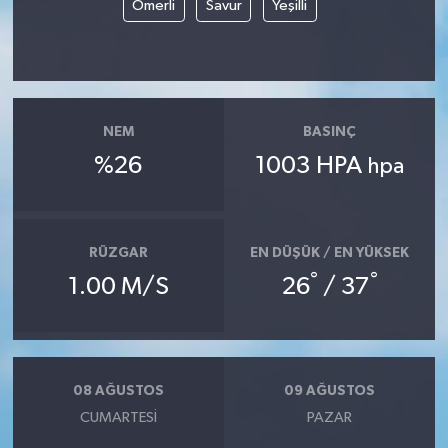
Ömerli
Savur
Yeşilli
NEM
BASINÇ
%26
1003 HPA
hpa
RÜZGAR
EN DÜŞÜK / EN YÜKSEK
°
°
1.00 M/S
26
/ 37
08 AĞUSTOS
09 AĞUSTOS
CUMARTESI
PAZAR