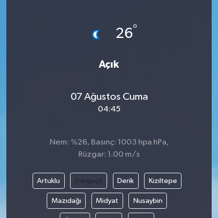
°
26
Açık
07 Ağustos Cuma
04:45
Nem: %26, Basınç: 1003 hpa hPa,
Rüzgar: 1.00 m/s
Artuklu
Dargeçit
Derik
Kızıltepe
Mazıdağı
Midyat
Nusaybin