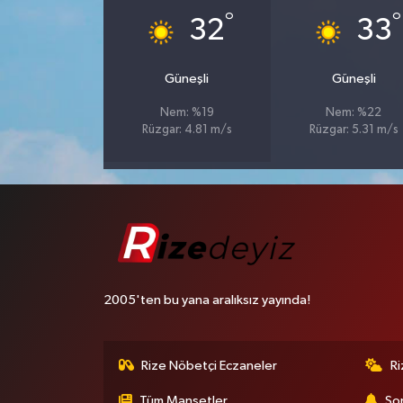
°
°
32
33
Güneşli
Güneşli
Nem: %19
Nem: %22
Rüzgar: 4.81 m/s
Rüzgar: 5.31 m/s
2005'ten bu yana aralıksız yayında!
Rize Nöbetçi Eczaneler
R
Tüm Manşetler
Son