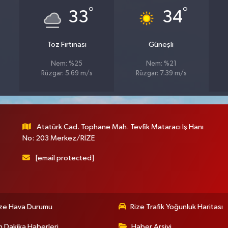
°
°
33
34
Toz Fırtınası
Güneşli
Nem: %25
Nem: %21
Rüzgar: 5.69 m/s
Rüzgar: 7.39 m/s
Atatürk Cad. Tophane Mah. Tevfik Mataracı İş Hanı
No: 203 Merkez/RİZE
[email protected]
ize Hava Durumu
Rize Trafik Yoğunluk Haritası
 Dakika Haberleri
Haber Arşivi