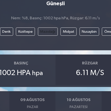
Güneşli
Nem: %8, Basınç: 1002 hpa hPa, Rüzgar: 6.11 m/s
Derik
Kızıltepe
Mazıdağı
Midyat
Nusaybin
Öme
BASINÇ
RÜZGAR
1002 HPA
6.11 M/S
hpa
09 AĞUSTOS
10 AĞUSTOS
PAZAR
PAZARTESI