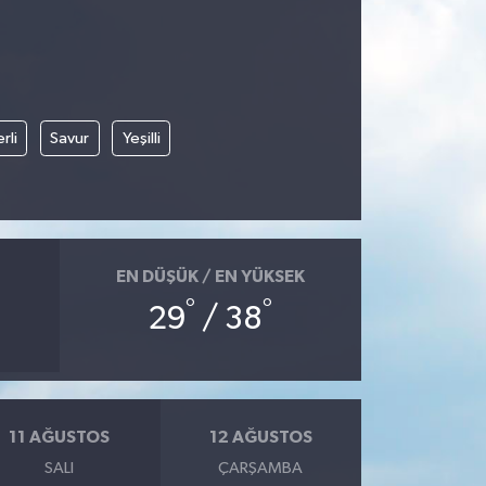
rli
Savur
Yeşilli
EN DÜŞÜK / EN YÜKSEK
°
°
29
/ 38
11 AĞUSTOS
12 AĞUSTOS
SALI
ÇARŞAMBA