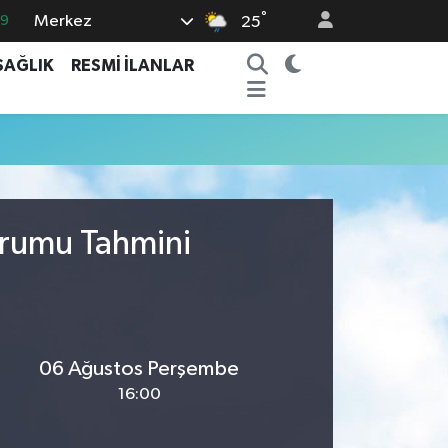
°
Merkez
69
25
06
SAĞLIK
RESMİ İLANLAR
.1
21
32
8
urumu Tahmini
06 Ağustos Perşembe
16:00