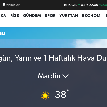
Anketler
BITCOIN
64.602,05
%0.
DOLAR
47,5986
%0.
İKA
RİZE
GÜNDEM
SPOR
YURTTAN
EKONOMİ
EURO
55,0700
%0
STERLİN
64,2438
%0.
mu
GRAM ALTIN
6513.94
%0.
BİST100
13.768
%4
ün, Yarın ve 1 Haftalık Hava D
Mardin
°
38