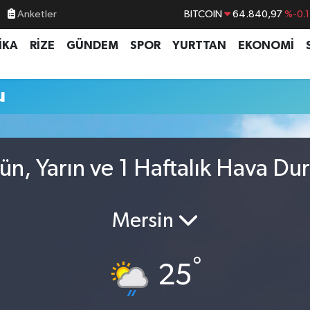
Anketler
BITCOIN
64.840,97
%-0.
DOLAR
47,7436
%0.1
İKA
RİZE
GÜNDEM
SPOR
YURTTAN
EKONOMİ
EURO
55,2510
%0.3
STERLİN
64,4811
%0.3
u
GRAM ALTIN
6660.55
%
BİST100
13.779
%-1
ün, Yarın ve 1 Haftalık Hava D
Mersin
°
25