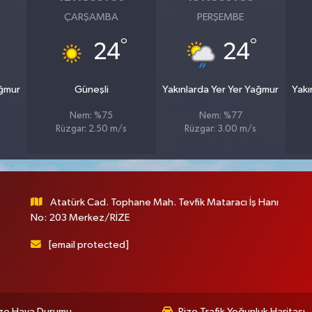
ÇARŞAMBA
PERŞEMBE
°
°
24
24
ağmur
Güneşli
Yakınlarda Yer Yer Yağmur
Yakı
Nem: %75
Nem: %77
Rüzgar: 2.50 m/s
Rüzgar: 3.00 m/s
Atatürk Cad. Tophane Mah. Tevfik Mataracı İş Hanı
No: 203 Merkez/RİZE
[email protected]
ize Hava Durumu
Rize Trafik Yoğunluk Haritası