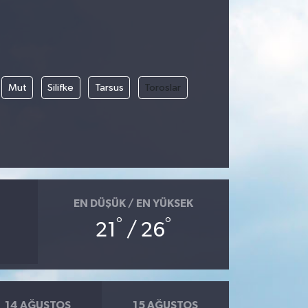
Mut
Silifke
Tarsus
Toroslar
EN DÜŞÜK / EN YÜKSEK
°
°
21
/ 26
14 AĞUSTOS
15 AĞUSTOS