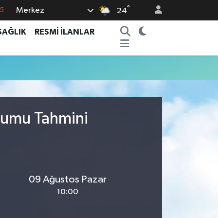
°
Merkez
15
24
8
SAĞLIK
RESMİ İLANLAR
2
8
0
4
urumu Tahmini
09 Ağustos Pazar
10:00