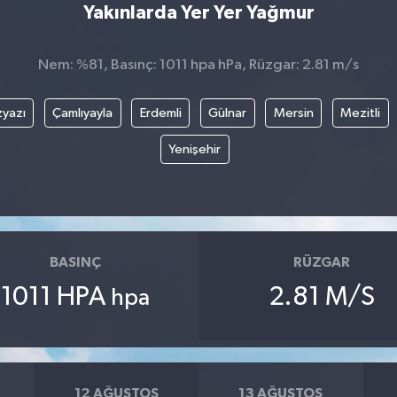
Yakınlarda Yer Yer Yağmur
Nem: %81, Basınç: 1011 hpa hPa, Rüzgar: 2.81 m/s
yazı
Çamlıyayla
Erdemli
Gülnar
Mersin
Mezitli
Yenişehir
BASINÇ
RÜZGAR
1011 HPA
2.81 M/S
hpa
12 AĞUSTOS
13 AĞUSTOS