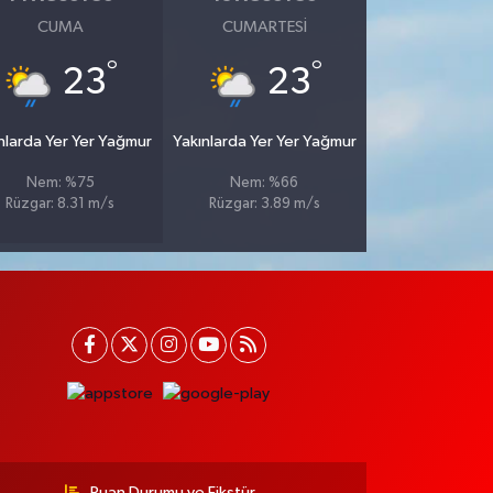
CUMA
CUMARTESI
°
°
23
23
nlarda Yer Yer Yağmur
Yakınlarda Yer Yer Yağmur
Nem: %75
Nem: %66
Rüzgar: 8.31 m/s
Rüzgar: 3.89 m/s
Puan Durumu ve Fikstür