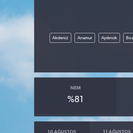
Akdeniz
Anamur
Aydıncık
Boz
NEM
%81
10 AĞUSTOS
11 AĞUSTOS