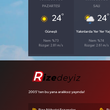
PAZARTESI
SALI
°
°
24
24
Güneşli
Yakınlarda Yer Yer Y
Nem: %73
Nem: %74
Rüzgar: 2.81 m/s
Rüzgar: 2.61 m/s
2005'ten bu yana aralıksız yayında!
Rize Nöbetçi Eczaneler
R