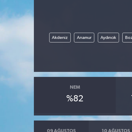
Akdeniz
Anamur
Aydıncık
Boz
NEM
%82
09 AĞUSTOS
10 AĞUSTOS