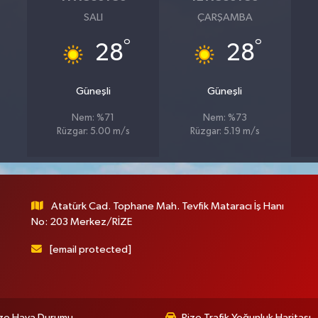
SALI
ÇARŞAMBA
°
°
28
28
Güneşli
Güneşli
Nem: %71
Nem: %73
Rüzgar: 5.00 m/s
Rüzgar: 5.19 m/s
Atatürk Cad. Tophane Mah. Tevfik Mataracı İş Hanı
No: 203 Merkez/RİZE
[email protected]
ize Hava Durumu
Rize Trafik Yoğunluk Haritası