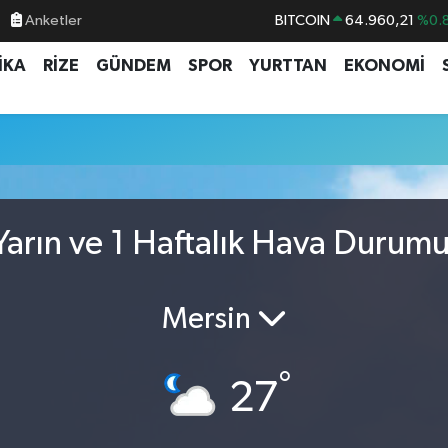
Anketler
BITCOIN
64.960,21
%0.
DOLAR
47,7436
%0.
İKA
RİZE
GÜNDEM
SPOR
YURTTAN
EKONOMİ
EURO
55,2510
%0.
STERLİN
64,4811
%0.
GRAM ALTIN
6660.55
%0.
BİST100
13.779
%-
arın ve 1 Haftalık Hava Durum
Mersin
°
27