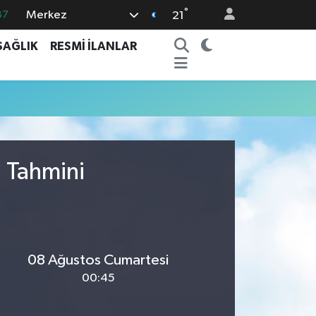
°
Merkez
87
21
18
SAĞLIK
RESMİ İLANLAR
32
38
03
14
u Tahmini
08 Ağustos Cumartesi
00:45