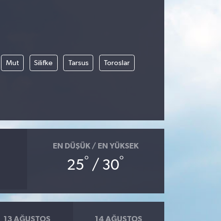
Mut
Silifke
Tarsus
Toroslar
EN DÜŞÜK / EN YÜKSEK
°
°
25
/ 30
13 AĞUSTOS
14 AĞUSTOS