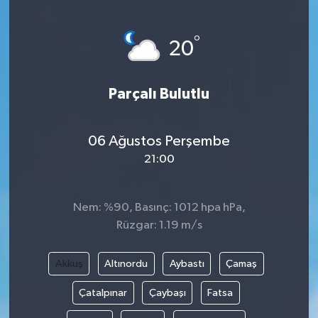
°
20
Parçalı Bulutlu
06 Ağustos Perşembe
21:00
Nem: %90, Basınç: 1012 hpa hPa,
Rüzgar: 1.19 m/s
Akkuş
Altınordu
Aybastı
Çamaş
Çatalpınar
Çaybaşı
Fatsa