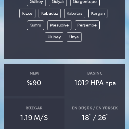
Gölköy
Gülyalı
Gürgentepe
İkizce
Kabadüz
Kabataş
Korgan
Kumru
Mesudiye
Perşembe
Ulubey
Ünye
NEM
BASINÇ
%90
1012 HPA
hpa
RÜZGAR
EN DÜŞÜK / EN YÜKSEK
°
°
1.19 M/S
18
/ 26