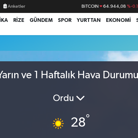
Anketler
BITCOIN
64.944,08
%-0.
DOLAR
47,7436
%0.
İKA
RİZE
GÜNDEM
SPOR
YURTTAN
EKONOMİ
EURO
55,2510
%0.
STERLİN
64,4811
%0.
GRAM ALTIN
6660.55
%0.
BİST100
13.779
%-
arın ve 1 Haftalık Hava Durum
Ordu
°
28