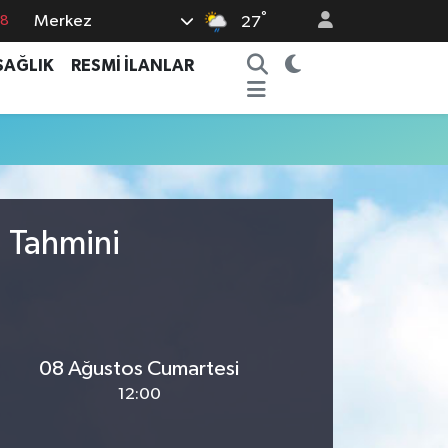
°
Merkez
18
27
18
SAĞLIK
RESMİ İLANLAR
32
38
03
14
u Tahmini
08 Ağustos Cumartesi
12:00