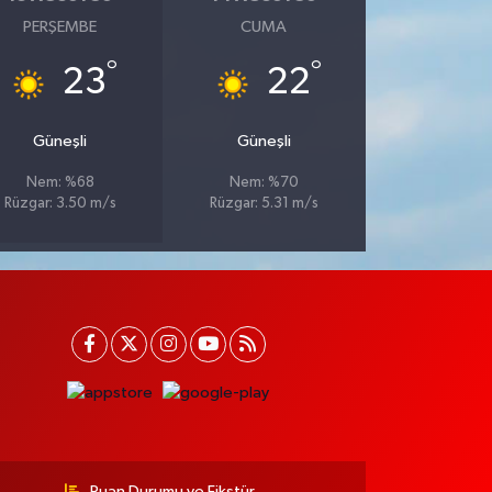
PERŞEMBE
CUMA
°
°
23
22
Güneşli
Güneşli
Nem: %68
Nem: %70
Rüzgar: 3.50 m/s
Rüzgar: 5.31 m/s
Puan Durumu ve Fikstür