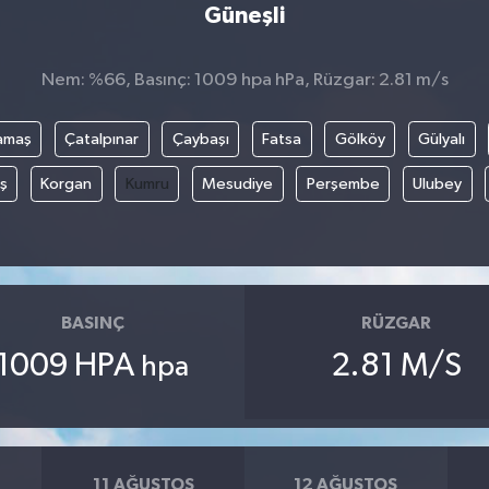
Güneşli
Nem: %66, Basınç: 1009 hpa hPa, Rüzgar: 2.81 m/s
amaş
Çatalpınar
Çaybaşı
Fatsa
Gölköy
Gülyalı
ş
Korgan
Kumru
Mesudiye
Perşembe
Ulubey
BASINÇ
RÜZGAR
1009 HPA
2.81 M/S
hpa
11 AĞUSTOS
12 AĞUSTOS