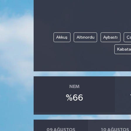
Akkuş
Altınordu
Aybastı
Ç
Kabata
NEM
%66
09 AĞUSTOS
10 AĞUSTOS