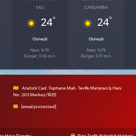
SALI
ÇARŞAMBA
°
°
24
24
Güneşli
Güneşli
Nem: %76
Nem: %79
Rüzgar: 3.50 m/s
Rüzgar: 3.31 m/s
Atatürk Cad. Tophane Mah. Tevfik Mataracı İş Hanı
No: 203 Merkez/RİZE
[email protected]
ize Hava Durumu
Rize Trafik Yoğunluk Haritası