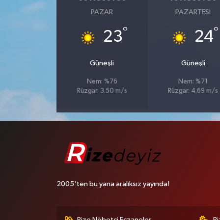
PAZAR
PAZARTESI
°
°
23
24
Güneşli
Güneşli
Nem: %76
Nem: %71
Rüzgar: 3.50 m/s
Rüzgar: 4.69 m/s
2005'ten bu yana aralıksız yayında!
Rize Nöbetçi Eczaneler
R