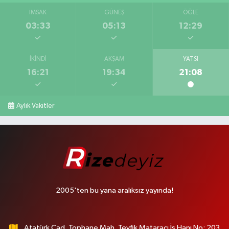
İMSAK
GÜNEŞ
ÖĞLE
03:33
05:13
12:29
İKINDI
AKŞAM
YATSI
16:21
19:34
21:08
Aylık Vakitler
2005'ten bu yana aralıksız yayında!
Atatürk Cad. Tophane Mah. Tevfik Mataracı İş Hanı No: 203