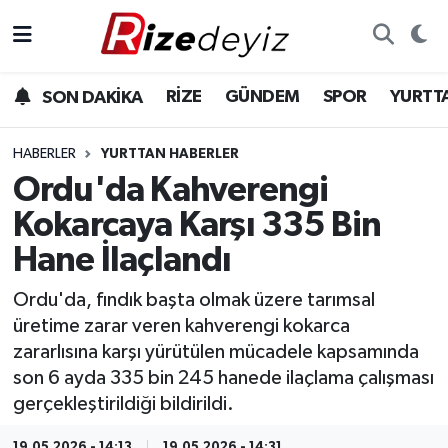
Spor
Rize Nöbetçi Eczaneler
RİZE
GÜNDEM
SPOR
YURTT
SON DAKİKA
Gündem
Rize Hava Durumu
HABERLER
YURTTAN HABERLER
Yurttan Haberler
Rize Trafik Yoğunluk Haritası
Ordu'da Kahverengi
Kokarcaya Karşı 335 Bin
Ekonomi
Süper Lig Puan Durumu ve Fikstür
Hane İlaçlandı
Teknoloji
Tüm Manşetler
Ordu'da, fındık başta olmak üzere tarımsal
üretime zarar veren kahverengi kokarca
Sağlık
Son Dakika Haberleri
zararlısına karşı yürütülen mücadele kapsamında
son 6 ayda 335 bin 245 hanede ilaçlama çalışması
Haber Arşivi
gerçekleştirildiği bildirildi.
19.05.2026 - 14:13
19.05.2026 - 14:31