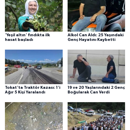
'Yeşil altın' fındıkta ilk
Alkol Can Aldı: 25 Yaşındaki
hasat başladı
Genç Hayatını Kaybetti
Tokat'ta Traktör Kazası: 1'i
19 ve 20 Yaşlarındaki 2 Genç
Ağır 5 Kişi Yaralandı
Boğularak Can Verdi