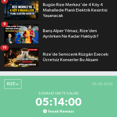
8
Bugün Rize Merkez'de 4 Köy 4
Mahallede Planlı Elektrik Kesintisi
Yaşanacak
9
Barış Alper Yılmaz, Rize’den
Ayrılırken Ne Kadar Haklıydı?
10
Rize’de Semicenk Rüzgârı Esecek:
Ücretsiz Konserler Bu Akşam
RİZE
08.08.2026
SONRAKI VAKTE KALAN
05:13:59
İmsak Namazı