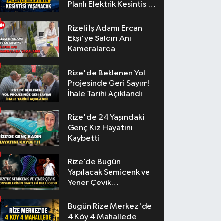
Planlı Elektrik Kesintisi
Yaşanacak
Rizeli İş Adamı Ercan
Ekşi'ye Saldırı Anı
Kameralarda
Rize'de Beklenen Yol
Projesinde Geri Sayım!
İhale Tarihi Açıklandı
Rize'de 24 Yaşındaki
Genç Kız Hayatını
Kaybetti
Rize’de Bugün
Yapılacak Semicenk ve
Yener Çevik
Konserlerinin Saatleri
Belli Oldu
Bugün Rize Merkez'de
4 Köy 4 Mahallede