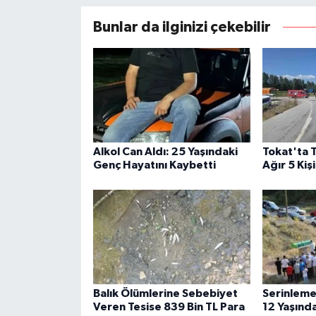
Bunlar da ilginizi çekebilir
Alkol Can Aldı: 25 Yaşındaki
Tokat'ta T
Genç Hayatını Kaybetti
Ağır 5 Kiş
Balık Ölümlerine Sebebiyet
Serinlemek
Veren Tesise 839 Bin TL Para
12 Yaşında