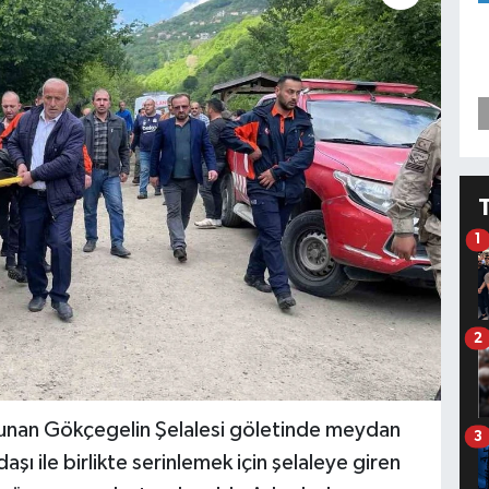
1
2
ulunan Gökçegelin Şelalesi göletinde meydan
3
aşı ile birlikte serinlemek için şelaleye giren