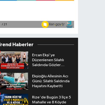
Trend Haberler
Ercan Ekşi'ye
Düzenlenen Silahlı
Saldırıda Gözler
Faillerde
Ekşioğlu Aİlesinin Acı
Günü: Silahlı Saldırıda
Hayatını Kaybetti
Rize'de Bugün 3 İlçe 5
Mahalle ve 8 Köyde