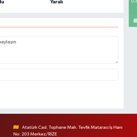
03
du
Yaralı
Atatürk Cad. Tophane Mah. Tevfik Mataracı İş Hanı
No: 203 Merkez/RİZE