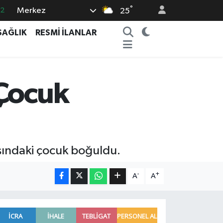
°
Merkez
.2
25
17
SAĞLIK
RESMİ İLANLAR
01
02
12
 Çocuk
4
aşındaki çocuk boğuldu.
-
+
A
A