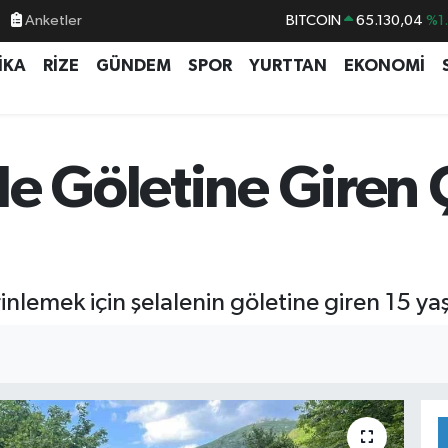
Anketler
BITCOIN
65.130,04
%1
DOLAR
47,7069
%0.
İKA
RİZE
GÜNDEM
SPOR
YURTTAN
EKONOMİ
EURO
55,0265
%0.
STERLİN
64,1897
%0.
GRAM ALTIN
6618.49
%2.
le Göletine Giren
BİST100
13.887
%6
inlemek için şelalenin göletine giren 15 y