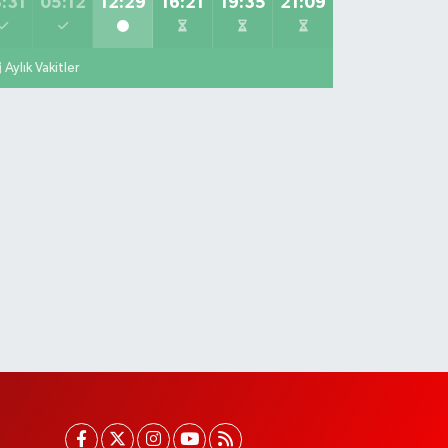
:31
05:12
12:29
16:21
19:35
21:09
Aylık Vakitler