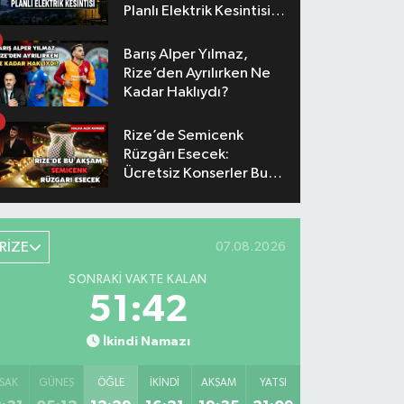
Planlı Elektrik Kesintisi
Yaşanacak
Barış Alper Yılmaz,
Rize’den Ayrılırken Ne
Kadar Haklıydı?
Rize’de Semicenk
Rüzgârı Esecek:
Ücretsiz Konserler Bu
Akşam
RİZE
07.08.2026
SONRAKI VAKTE KALAN
51:41
İkindi Namazı
SAK
GÜNEŞ
ÖĞLE
İKINDI
AKŞAM
YATSI