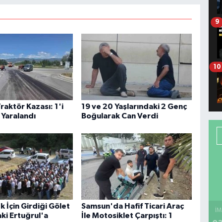
9
10
raktör Kazası: 1'i
19 ve 20 Yaşlarındaki 2 Genç
i Yaralandı
Boğularak Can Verdi
 İçin Girdiği Gölet
Samsun'da Hafif Ticari Araç
İM
ki Ertuğrul'a
İle Motosiklet Çarpıştı: 1