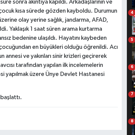
 süre sonra akıntıya kapıldı. Arkadaşlarının ve
 çocuk kısa sürede gözden kayboldu. Durumun
4
 üzerine olay yerine sağlık, jandarma, AFAD,
dildi. Yaklaşık 1 saat süren arama kurtarma
ansız bedenine ulaşıldı. Hayatını kaybeden
5
 çocuğundan en büyükleri olduğu öğrenildi. Acı
 annesi ve yakınları sinir krizleri geçirerek
vcısı tarafından yapılan ilk incelemelerin
6
si yapılmak üzere Ünye Devlet Hastanesi
7
 başlattı.
8