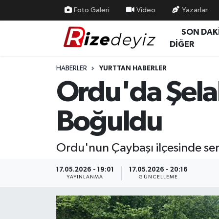
Foto Galeri
Video
Yazarlar
SON DAK
Spor
Rize Nöbetçi Eczaneler
DİĞER
Gündem
Rize Hava Durumu
HABERLER
YURTTAN HABERLER
Ordu'da Şela
Yurttan Haberler
Rize Trafik Yoğunluk Haritası
Boğuldu
Ekonomi
Süper Lig Puan Durumu ve Fikstür
Teknoloji
Tüm Manşetler
Ordu'nun Çaybaşı ilçesinde ser
Sağlık
Son Dakika Haberleri
17.05.2026 - 19:01
17.05.2026 - 20:16
YAYINLANMA
GÜNCELLEME
Haber Arşivi