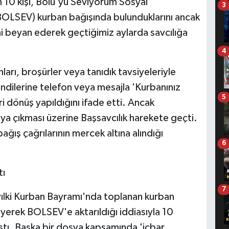
en 10 kişi, Bolu'yu Seviyorum Sosyal
3
OLSEV) kurban bağışında bulunduklarını ancak
ini beyan ederek geçtiğimiz aylarda savcılığa
4
arı, broşürler veya tanıdık tavsiyeleriyle
endilerine telefon veya mesajla 'Kurbanınız
5
eri dönüş yapıldığını ifade etti. Ancak
aya çıkması üzerine Başsavcılık harekete geçti.
ış çağrılarının mercek altına alındığı
6
tı
7
yılki Kurban Bayramı'nda toplanan kurban
eyerek BOLSEV'e aktarıldığı iddiasıyla 10
tı. Başka bir dosya kapsamında 'icbar