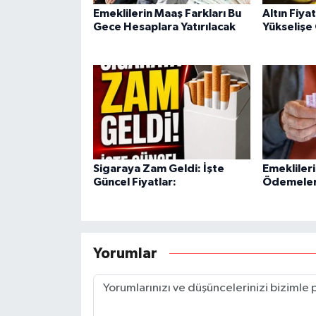
Emeklilerin Maaş Farkları Bu
Altın Fiya
Gece Hesaplara Yatırılacak
Yükselişe
Sigaraya Zam Geldi: İşte
Emekliler
Güncel Fiyatlar:
Ödemeleri
Yorumlar