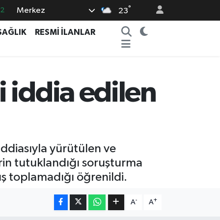
.2
°
Merkez
23
17
SAĞLIK
RESMİ İLANLAR
27
35
59
 iddia edilen
19
iddiasıyla yürütülen ve
rin tutuklandığı soruşturma
ş toplamadığı öğrenildi.
-
+
A
A