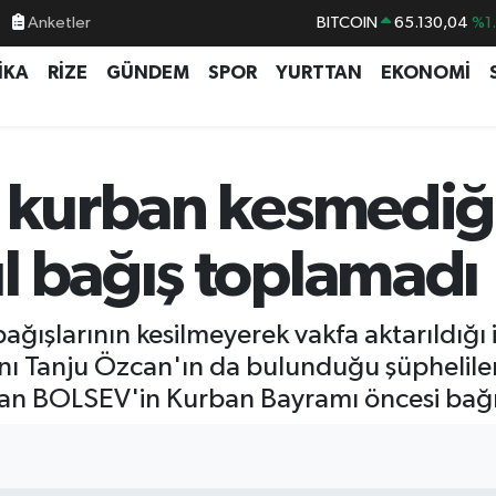
BITCOIN
65.130,04
%1
Anketler
DOLAR
47,7106
%0.
İKA
RİZE
GÜNDEM
SPOR
YURTTAN
EKONOMİ
EURO
55,1652
%0.
STERLİN
64,4046
%0.
GRAM ALTIN
6648.99
%2.
 kurban kesmediği
BİST100
13.773
%-
l bağış toplamadı
ğışlarının kesilmeyerek vakfa aktarıldığı 
nı Tanju Özcan'ın da bulunduğu şüphelile
nan BOLSEV'in Kurban Bayramı öncesi bağı