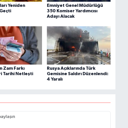
tları Yeniden
Emniyet Genel Müdürlüğü
 Geçti
350 Komiser Yardımcısı
Adayı Alacak
in Zam Farkı
Rusya Açıklarında Türk
 Tarihi Netleşti
Gemisine Saldırı Düzenlendi:
4 Yaralı