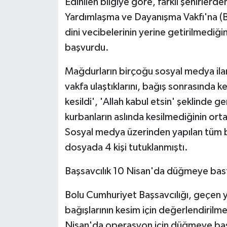
Edinilen bilgiye göre, farklı şehirlerd
Yardımlaşma ve Dayanışma Vakfı'na (B
dini vecibelerinin yerine getirilmediğ
başvurdu.
Mağdurların birçoğu sosyal medya ilanl
vakfa ulaştıklarını, bağış sonrasında k
kesildi', 'Allah kabul etsin' şeklinde g
kurbanların aslında kesilmediğinin ort
Sosyal medya üzerinden yapılan tüm bağ
dosyada 4 kişi tutuklanmıştı.
Başsavcılık 10 Nisan'da düğmeye bas
Bolu Cumhuriyet Başsavcılığı, geçen 
bağışlarının kesim için değerlendirilm
Nisan'da operasyon için düğmeye bas