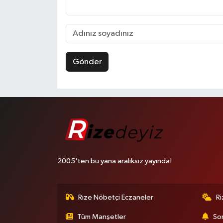
Gönder
2005'ten bu yana aralıksız yayında!
Rize Nöbetçi Eczaneler
R
Tüm Manşetler
Son