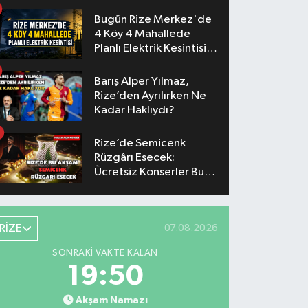
Konserlerinin Saatleri
Belli Oldu
Bugün Rize Merkez'de
4 Köy 4 Mahallede
Planlı Elektrik Kesintisi
Yaşanacak
Barış Alper Yılmaz,
Rize’den Ayrılırken Ne
Kadar Haklıydı?
Rize’de Semicenk
Rüzgârı Esecek:
Ücretsiz Konserler Bu
Akşam
RİZE
07.08.2026
SONRAKI VAKTE KALAN
19:49
Akşam Namazı