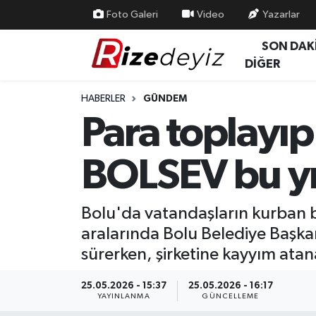
Foto Galeri
Video
Yazarlar
SON DAK
Spor
Rize Nöbetçi Eczaneler
DİĞER
Gündem
Rize Hava Durumu
HABERLER
GÜNDEM
Para toplayıp
Yurttan Haberler
Rize Trafik Yoğunluk Haritası
BOLSEV bu yı
Ekonomi
Süper Lig Puan Durumu ve Fikstür
Teknoloji
Tüm Manşetler
Bolu'da vatandaşların kurban ba
aralarında Bolu Belediye Başka
Sağlık
Son Dakika Haberleri
sürerken, şirketine kayyım ata
Haber Arşivi
25.05.2026 - 15:37
25.05.2026 - 16:17
YAYINLANMA
GÜNCELLEME