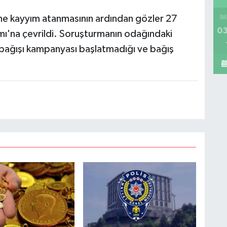
tine kayyım atanmasının ardından gözler 27
İM
03
mı'na çevrildi. Soruşturmanın odağındaki
 bağışı kampanyası başlatmadığı ve bağış