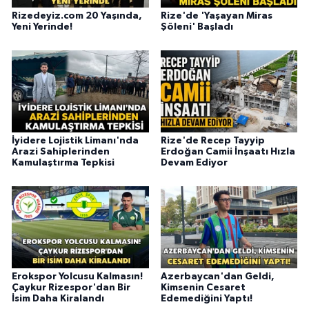
Rizedeyiz.com 20 Yaşında,
Rize'de 'Yaşayan Miras
Yeni Yerinde!
Şöleni' Başladı
İyidere Lojistik Limanı'nda
Rize'de Recep Tayyip
Arazi Sahiplerinden
Erdoğan Camii İnşaatı Hızla
Kamulaştırma Tepkisi
Devam Ediyor
Erokspor Yolcusu Kalmasın!
Azerbaycan'dan Geldi,
Çaykur Rizespor'dan Bir
Kimsenin Cesaret
İsim Daha Kiralandı
Edemediğini Yaptı!