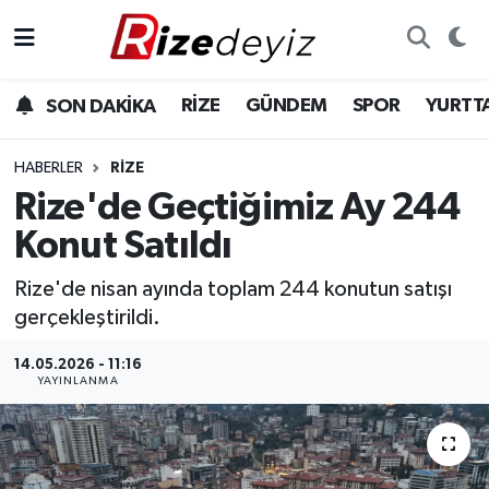
Spor
Rize Nöbetçi Eczaneler
RİZE
GÜNDEM
SPOR
YURTT
SON DAKİKA
Gündem
Rize Hava Durumu
HABERLER
RIZE
Yurttan Haberler
Rize Trafik Yoğunluk Haritası
Rize'de Geçtiğimiz Ay 244
Konut Satıldı
Ekonomi
Süper Lig Puan Durumu ve Fikstür
Rize'de nisan ayında toplam 244 konutun satışı
Teknoloji
Tüm Manşetler
gerçekleştirildi.
Sağlık
Son Dakika Haberleri
14.05.2026 - 11:16
YAYINLANMA
Haber Arşivi