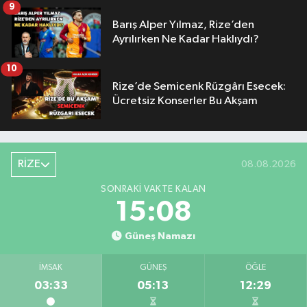
9
Barış Alper Yılmaz, Rize’den
Ayrılırken Ne Kadar Haklıydı?
10
Rize’de Semicenk Rüzgârı Esecek:
Ücretsiz Konserler Bu Akşam
RİZE
08.08.2026
SONRAKI VAKTE KALAN
15:07
Güneş Namazı
İMSAK
GÜNEŞ
ÖĞLE
03:33
05:13
12:29