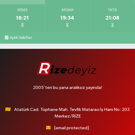
İKINDI
AKŞAM
YATSI
16:21
19:34
21:08
Aylık Vakitler
2005'ten bu yana aralıksız yayında!
Atatürk Cad. Tophane Mah. Tevfik Mataracı İş Hanı No: 203
Merkez/RİZE
[email protected]