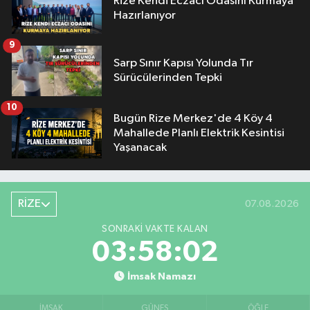
Rize Kendi Eczacı Odasını Kurmaya
Hazırlanıyor
9
Sarp Sınır Kapısı Yolunda Tır
Sürücülerinden Tepki
10
Bugün Rize Merkez'de 4 Köy 4
Mahallede Planlı Elektrik Kesintisi
Yaşanacak
RİZE
07.08.2026
SONRAKI VAKTE KALAN
03:58:01
İmsak Namazı
İMSAK
GÜNEŞ
ÖĞLE