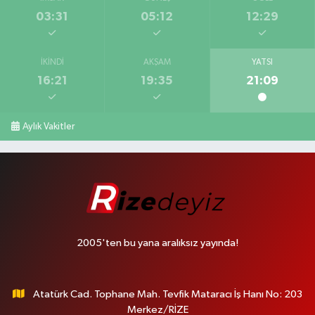
03:31
05:12
12:29
İKINDI
AKŞAM
YATSI
16:21
19:35
21:09
Aylık Vakitler
2005'ten bu yana aralıksız yayında!
Atatürk Cad. Tophane Mah. Tevfik Mataracı İş Hanı No: 203
Merkez/RİZE