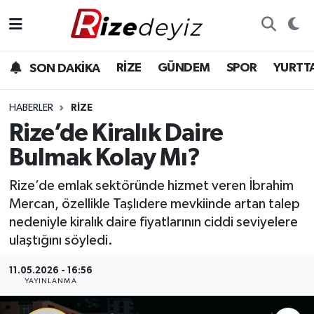
Spor
Rize Nöbetçi Eczaneler
RİZE
GÜNDEM
SPOR
YURTT
SON DAKİKA
Gündem
Rize Hava Durumu
HABERLER
RIZE
Yurttan Haberler
Rize Trafik Yoğunluk Haritası
Rize’de Kiralık Daire
Bulmak Kolay Mı?
Ekonomi
Süper Lig Puan Durumu ve Fikstür
Rize’de emlak sektöründe hizmet veren İbrahim
Teknoloji
Tüm Manşetler
Mercan, özellikle Taşlıdere mevkiinde artan talep
nedeniyle kiralık daire fiyatlarının ciddi seviyelere
Sağlık
Son Dakika Haberleri
ulaştığını söyledi.
Haber Arşivi
11.05.2026 - 16:56
YAYINLANMA