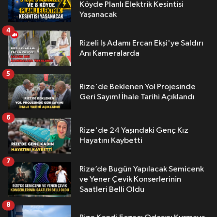
Köyde Planlı Elektrik Kesintisi
Yaşanacak
4
Rizeli İş Adamı Ercan Ekşi'ye Saldırı
Anı Kameralarda
5
Rize'de Beklenen Yol Projesinde
Geri Sayım! İhale Tarihi Açıklandı
6
Rize'de 24 Yaşındaki Genç Kız
Hayatını Kaybetti
7
Rize’de Bugün Yapılacak Semicenk
ve Yener Çevik Konserlerinin
Saatleri Belli Oldu
8