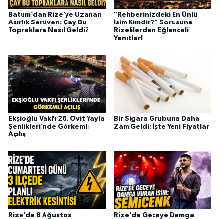
Batum’dan Rize’ye Uzanan
"Rehberinizdeki En Ünlü
Asırlık Serüven: Çay Bu
İsim Kimdir?" Sorusuna
Topraklara Nasıl Geldi?
Rizelilerden Eğlenceli
Yanıtlar!
Ekşioğlu Vakfı 26. Ovit Yayla
Bir Sigara Grubuna Daha
Şenlikleri’nde Görkemli
Zam Geldi: İşte Yeni Fiyatlar
Açılış
Rize’de 8 Ağustos
Rize'de Geceye Damga