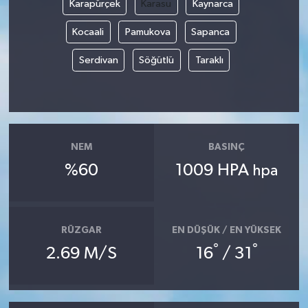
Karapürçek
Karasu
Kaynarca
Kocaali
Pamukova
Sapanca
Serdivan
Söğütlü
Taraklı
NEM
BASINÇ
%60
1009 HPA
hpa
RÜZGAR
EN DÜŞÜK / EN YÜKSEK
°
°
2.69 M/S
16
/ 31