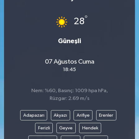
°
28
Güneşli
07 Ağustos Cuma
18:45
Nem: %60, Basınç: 1009 hpa hPa,
Rüzgar: 2.69 m/s
Adapazarı
Akyazı
Arifiye
Erenler
Ferizli
Geyve
Hendek