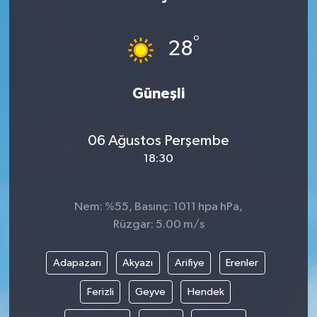
°
28
Güneşli
06 Ağustos Perşembe
18:30
Nem: %55, Basınç: 1011 hpa hPa,
Rüzgar: 5.00 m/s
Adapazarı
Akyazı
Arifiye
Erenler
Ferizli
Geyve
Hendek