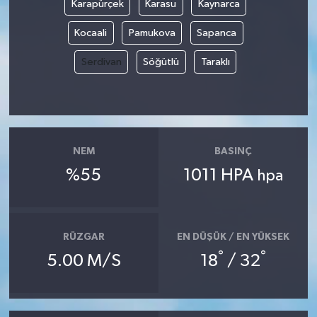
Karapürçek
Karasu
Kaynarca
Kocaali
Pamukova
Sapanca
Serdivan
Söğütlü
Taraklı
NEM
BASINÇ
%55
1011 HPA
hpa
RÜZGAR
EN DÜŞÜK / EN YÜKSEK
°
°
5.00 M/S
18
/ 32