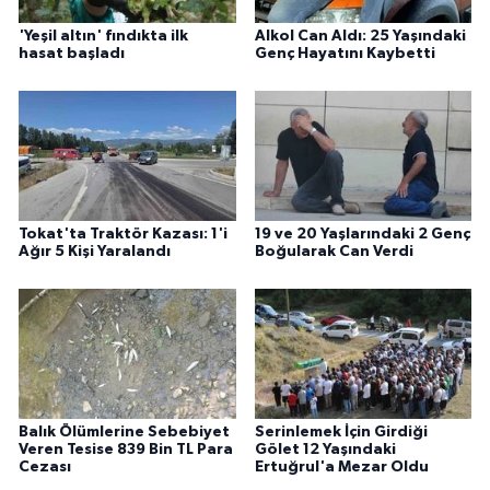
'Yeşil altın' fındıkta ilk
Alkol Can Aldı: 25 Yaşındaki
hasat başladı
Genç Hayatını Kaybetti
Tokat'ta Traktör Kazası: 1'i
19 ve 20 Yaşlarındaki 2 Genç
Ağır 5 Kişi Yaralandı
Boğularak Can Verdi
Balık Ölümlerine Sebebiyet
Serinlemek İçin Girdiği
Veren Tesise 839 Bin TL Para
Gölet 12 Yaşındaki
Cezası
Ertuğrul'a Mezar Oldu