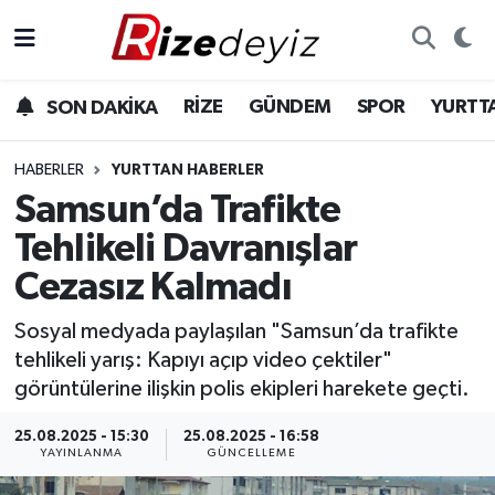
Spor
Rize Nöbetçi Eczaneler
RİZE
GÜNDEM
SPOR
YURTT
SON DAKİKA
Gündem
Rize Hava Durumu
HABERLER
YURTTAN HABERLER
Yurttan Haberler
Rize Trafik Yoğunluk Haritası
Samsun’da Trafikte
Tehlikeli Davranışlar
Ekonomi
Süper Lig Puan Durumu ve Fikstür
Cezasız Kalmadı
Teknoloji
Tüm Manşetler
Sosyal medyada paylaşılan "Samsun’da trafikte
tehlikeli yarış: Kapıyı açıp video çektiler"
Sağlık
Son Dakika Haberleri
görüntülerine ilişkin polis ekipleri harekete geçti.
Haber Arşivi
25.08.2025 - 15:30
25.08.2025 - 16:58
YAYINLANMA
GÜNCELLEME