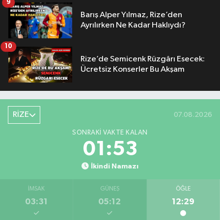
9
Barış Alper Yılmaz, Rize’den
Ayrılırken Ne Kadar Haklıydı?
10
Rize’de Semicenk Rüzgârı Esecek:
Ücretsiz Konserler Bu Akşam
RİZE
07.08.2026
SONRAKI VAKTE KALAN
01:52
İkindi Namazı
İMSAK
GÜNEŞ
ÖĞLE
03:31
05:12
12:29