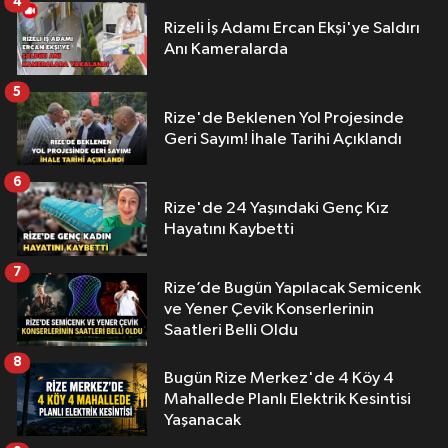
4
Rizeli İş Adamı Ercan Ekşi'ye Saldırı
Anı Kameralarda
5
Rize'de Beklenen Yol Projesinde
Geri Sayım! İhale Tarihi Açıklandı
6
Rize'de 24 Yaşındaki Genç Kız
Hayatını Kaybetti
7
Rize’de Bugün Yapılacak Semicenk
ve Yener Çevik Konserlerinin
Saatleri Belli Oldu
8
Bugün Rize Merkez'de 4 Köy 4
Mahallede Planlı Elektrik Kesintisi
Yaşanacak