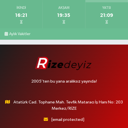
İKINDI
AKŞAM
YATSI
16:21
19:35
21:09
Aylık Vakitler
2005'ten bu yana aralıksız yayında!
Atatürk Cad. Tophane Mah. Tevfik Mataracı İş Hanı No: 203
Merkez/RİZE
[email protected]