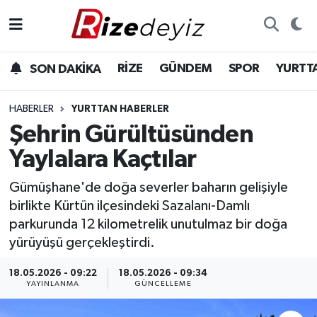
Spor
Rize Nöbetçi Eczaneler
RİZE
GÜNDEM
SPOR
YURTT
SON DAKİKA
Gündem
Rize Hava Durumu
HABERLER
YURTTAN HABERLER
Yurttan Haberler
Rize Trafik Yoğunluk Haritası
Şehrin Gürültüsünden
Yaylalara Kaçtılar
Ekonomi
Süper Lig Puan Durumu ve Fikstür
Gümüşhane'de doğa severler baharın gelişiyle
Teknoloji
Tüm Manşetler
birlikte Kürtün ilçesindeki Sazalanı-Damlı
parkurunda 12 kilometrelik unutulmaz bir doğa
Sağlık
Son Dakika Haberleri
yürüyüşü gerçekleştirdi.
Haber Arşivi
18.05.2026 - 09:22
18.05.2026 - 09:34
YAYINLANMA
GÜNCELLEME