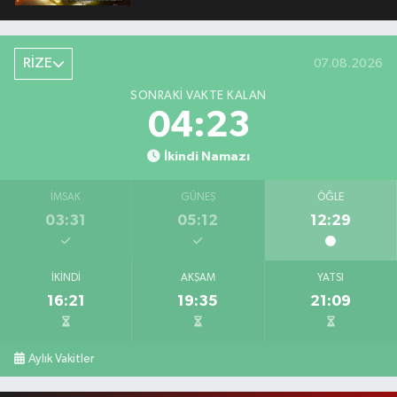
RİZE
07.08.2026
SONRAKI VAKTE KALAN
04:23
İkindi Namazı
İMSAK
GÜNEŞ
ÖĞLE
03:31
05:12
12:29
İKINDI
AKŞAM
YATSI
16:21
19:35
21:09
Aylık Vakitler