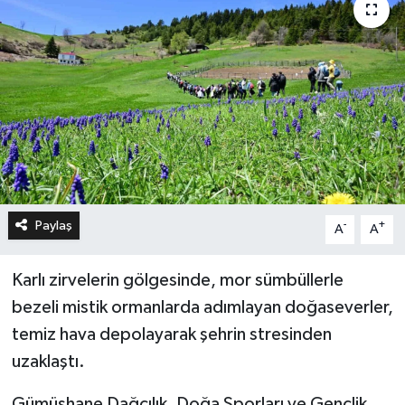
Paylaş
-
+
A
A
Karlı zirvelerin gölgesinde, mor sümbüllerle
bezeli mistik ormanlarda adımlayan doğaseverler,
temiz hava depolayarak şehrin stresinden
uzaklaştı.
Gümüşhane Dağcılık, Doğa Sporları ve Gençlik