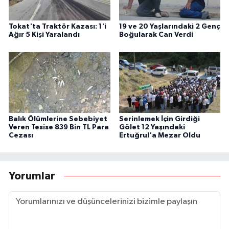
Tokat'ta Traktör Kazası: 1'i
19 ve 20 Yaşlarındaki 2 Genç
Ağır 5 Kişi Yaralandı
Boğularak Can Verdi
Balık Ölümlerine Sebebiyet
Serinlemek İçin Girdiği
Veren Tesise 839 Bin TL Para
Gölet 12 Yaşındaki
Cezası
Ertuğrul'a Mezar Oldu
Yorumlar