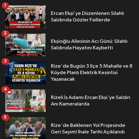
1
Ercan Ekşi'ye Düzenlenen Silahlı
Saldırıda Gözler Faillerde
2
Ekşioğlu Aİlesinin Acı Günü: Silahlı
Saldırıda Hayatını Kaybetti
3
Rize'de Bugün 3 İlçe 5 Mahalle ve 8
Köyde Planlı Elektrik Kesintisi
Yaşanacak
4
Rizeli İş Adamı Ercan Ekşi'ye Saldırı
Anı Kameralarda
5
Rize'de Beklenen Yol Projesinde
Geri Sayım! İhale Tarihi Açıklandı