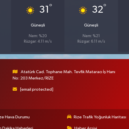
°
°
31
32
Güneşli
Güneşli
Nem: %20
Nem: %21
Rüzgar: 4.11 m/s
Rüzgar: 6.11 m/s
Atatürk Cad. Tophane Mah. Tevfik Mataracı İş Hanı
No: 203 Merkez/RİZE
[email protected]
ize Hava Durumu
Rize Trafik Yoğunluk Haritası
 Dakika Haberleri
Haber Arşivi