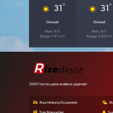
°
°
31
31
Güneşli
Güneşli
Nem: %15
Nem: %17
Rüzgar: 5.81 m/s
Rüzgar: 6.69 m/s
2005'ten bu yana aralıksız yayında!
Rize Nöbetçi Eczaneler
R
Tüm Manşetler
Son