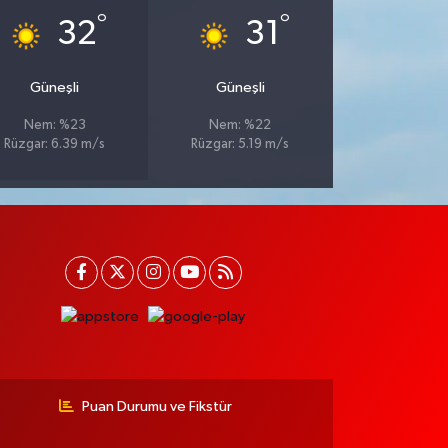
°
°
32
31
Güneşli
Güneşli
Nem: %23
Nem: %22
Rüzgar: 6.39 m/s
Rüzgar: 5.19 m/s
Puan Durumu ve Fikstür