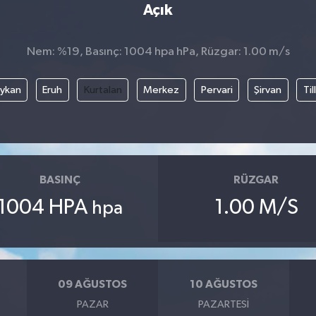
Açık
Nem: %19, Basınç: 1004 hpa hPa, Rüzgar: 1.00 m/s
ykan
Eruh
Kurtalan
Merkez
Pervari
Şirvan
Til
BASINÇ
RÜZGAR
1004 HPA
1.00 M/S
hpa
09 AĞUSTOS
10 AĞUSTOS
PAZAR
PAZARTESI