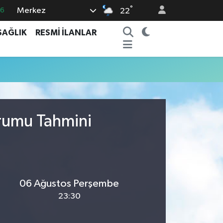
°
Merkez
16
22
0
SAĞLIK
RESMİ İLANLAR
08
0
12
0
urumu Tahmini
06 Ağustos Perşembe
23:30