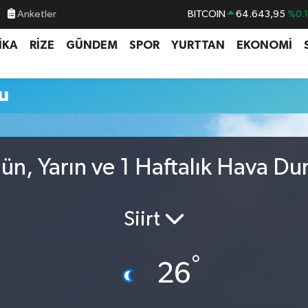
Anketler
BITCOIN
64.643,95
%0.
DOLAR
47,6704
%
İKA
RİZE
GÜNDEM
SPOR
YURTTAN
EKONOMİ
EURO
55,0406
%-0.
STERLİN
64,2143
%
u
GRAM ALTIN
6500.87
%0.
BİST100
13.799
%7
ün, Yarın ve 1 Haftalık Hava D
Siirt
°
26