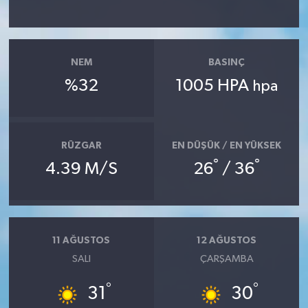
NEM
BASINÇ
%32
1005 HPA
hpa
RÜZGAR
EN DÜŞÜK / EN YÜKSEK
°
°
4.39 M/S
26
/ 36
11 AĞUSTOS
12 AĞUSTOS
SALI
ÇARŞAMBA
°
°
31
30