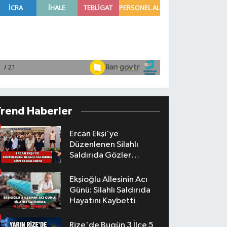
Trend Haberler
Ercan Ekşi'ye
Düzenlenen Silahlı
Saldırıda Gözler
Faillerde
Ekşioğlu Aİlesinin Acı
Günü: Silahlı Saldırıda
Hayatını Kaybetti
Rize'de Bugün 3 İlçe 5