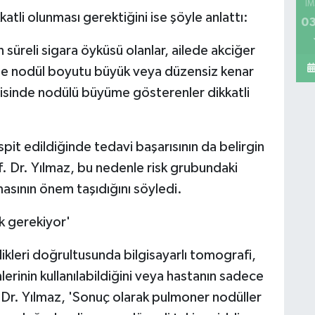
İM
atli olunması gerektiğini ise şöyle anlattı:
03
 süreli sigara öyküsü olanlar, ailede akciğer
r ile nodül boyutu büyük veya düzensiz kenar
risinde nodülü büyüme gösterenler dikkatli
it edildiğinde tedavi başarısının da belirgin
of. Dr. Yılmaz, bu nedenle risk grubundaki
masının önem taşıdığını söyledi.
 gerekiyor'
ikleri doğrultusunda bilgisayarlı tomografi,
rinin kullanılabildiğini veya hastanın sadece
. Dr. Yılmaz, 'Sonuç olarak pulmoner nodüller