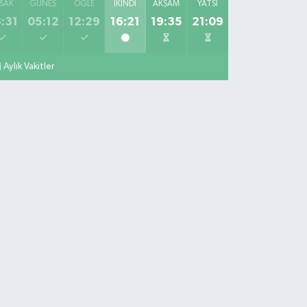
SAK
GÜNEŞ
ÖĞLE
İKINDI
AKŞAM
YATSI
:31
05:12
12:29
16:21
19:35
21:09
Aylık Vakitler