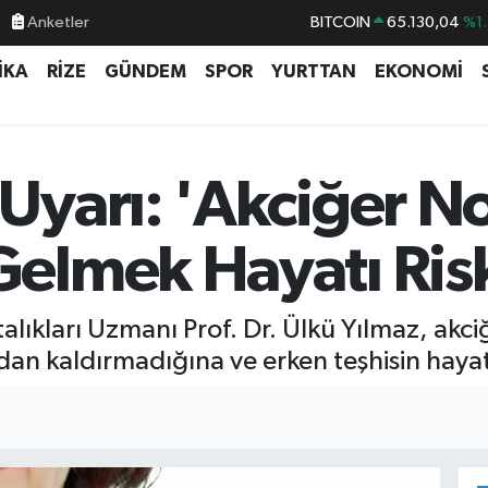
Anketler
DOLAR
47,7106
%0.1
İKA
RİZE
GÜNDEM
SPOR
YURTTAN
EKONOMİ
EURO
55,1652
%0.2
STERLİN
64,4046
%0.3
GRAM ALTIN
6648.99
%2.5
yarı: 'Akciğer N
BİST100
13.773
%-1
lmek Hayatı Riske
alıkları Uzmanı Prof. Dr. Ülkü Yılmaz, akc
n kaldırmadığına ve erken teşhisin hayat 