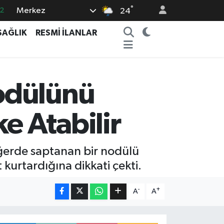
°
Merkez
24
7
SAĞLIK
RESMİ İLANLAR
7
5
9
odülünü
9
 Atabilir
iğerde saptanan bir nodülü
kurtardığına dikkati çekti.
-
+
A
A