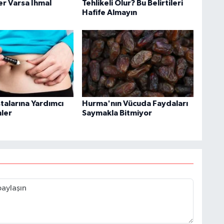
ler Varsa İhmal
Tehlikeli Olur? Bu Belirtileri
Hafife Almayın
talarına Yardımcı
Hurma'nın Vücuda Faydaları
nler
Saymakla Bitmiyor