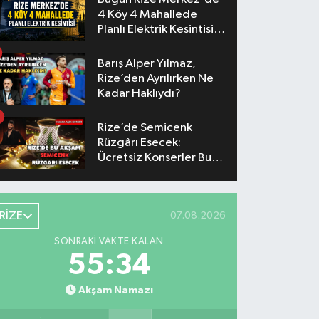
4 Köy 4 Mahallede
Planlı Elektrik Kesintisi
Yaşanacak
Barış Alper Yılmaz,
Rize’den Ayrılırken Ne
Kadar Haklıydı?
Rize’de Semicenk
Rüzgârı Esecek:
Ücretsiz Konserler Bu
Akşam
RİZE
07.08.2026
SONRAKI VAKTE KALAN
55:33
Akşam Namazı