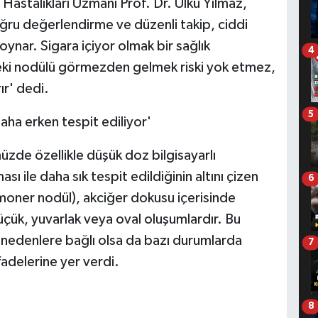
 Hastalıkları Uzmanı Prof. Dr. Ülkü Yılmaz,
ğru değerlendirme ve düzenli takip, ciddi
 oynar. Sigara içiyor olmak bir sağlık
4
eki nodülü görmezden gelmek riski yok etmez,
ır' dedi.
5
aha erken tespit ediliyor'
zde özellikle düşük doz bilgisayarlı
ı ile daha sık tespit edildiğinin altını çizen
6
lmoner nodül), akciğer dokusu içerisinde
üçük, yuvarlak veya oval oluşumlardır. Bu
lu nedenlere bağlı olsa da bazı durumlarda
7
 ifadelerine yer verdi.
8