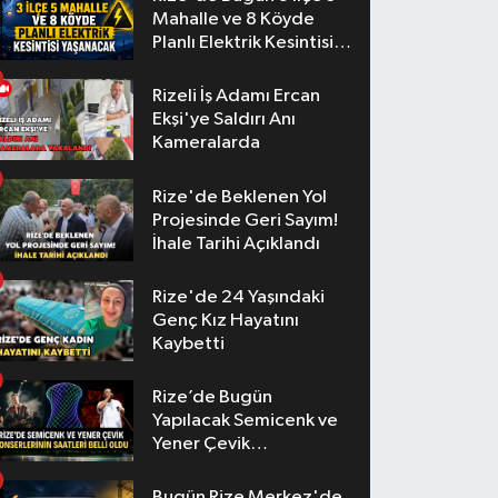
Mahalle ve 8 Köyde
Planlı Elektrik Kesintisi
Yaşanacak
Rizeli İş Adamı Ercan
Ekşi'ye Saldırı Anı
Kameralarda
Rize'de Beklenen Yol
Projesinde Geri Sayım!
İhale Tarihi Açıklandı
Rize'de 24 Yaşındaki
Genç Kız Hayatını
Kaybetti
Rize’de Bugün
Yapılacak Semicenk ve
Yener Çevik
Konserlerinin Saatleri
Belli Oldu
Bugün Rize Merkez'de