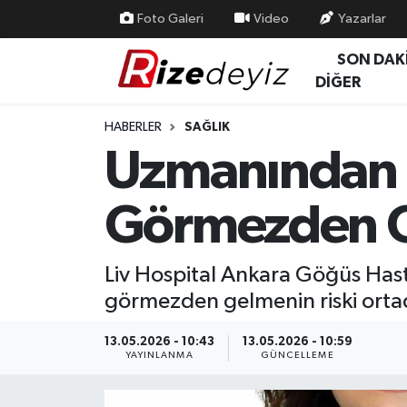
Foto Galeri
Video
Yazarlar
SON DAK
Spor
Rize Nöbetçi Eczaneler
DİĞER
Gündem
Rize Hava Durumu
HABERLER
SAĞLIK
Uzmanından U
Yurttan Haberler
Rize Trafik Yoğunluk Haritası
Görmezden Ge
Ekonomi
Süper Lig Puan Durumu ve Fikstür
Teknoloji
Tüm Manşetler
Liv Hospital Ankara Göğüs Hast
görmezden gelmenin riski ortada
Sağlık
Son Dakika Haberleri
13.05.2026 - 10:43
13.05.2026 - 10:59
Haber Arşivi
YAYINLANMA
GÜNCELLEME