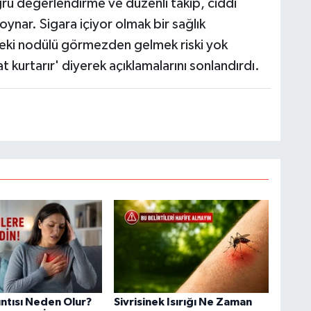
u değerlendirme ve düzenli takip, ciddi
 oynar. Sigara içiyor olmak bir sağlık
deki nodülü görmezden gelmek riski yok
kurtarır' diyerek açıklamalarını sonlandırdı.
ıntısı Neden Olur?
Sivrisinek Isırığı Ne Zaman