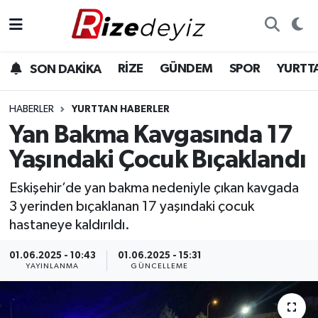
Spor
Rize Nöbetçi Eczaneler
RİZE
GÜNDEM
SPOR
YURTT
SON DAKİKA
Gündem
Rize Hava Durumu
HABERLER
YURTTAN HABERLER
Yurttan Haberler
Rize Trafik Yoğunluk Haritası
Yan Bakma Kavgasında 17
Yaşındaki Çocuk Bıçaklandı
Ekonomi
Süper Lig Puan Durumu ve Fikstür
Eskişehir’de yan bakma nedeniyle çıkan kavgada
Teknoloji
Tüm Manşetler
3 yerinden bıçaklanan 17 yaşındaki çocuk
hastaneye kaldırıldı.
Sağlık
Son Dakika Haberleri
01.06.2025 - 10:43
01.06.2025 - 15:31
YAYINLANMA
GÜNCELLEME
Haber Arşivi