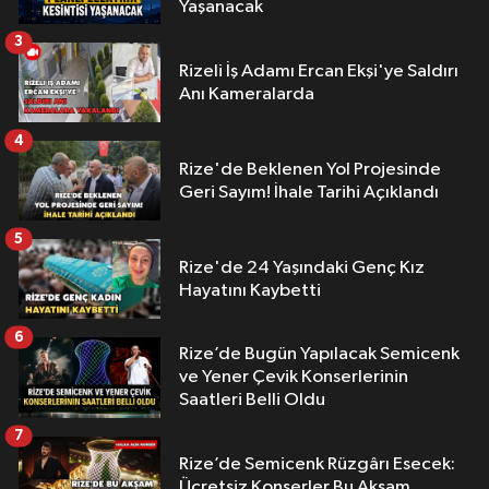
Yaşanacak
3
Rizeli İş Adamı Ercan Ekşi'ye Saldırı
Anı Kameralarda
4
Rize'de Beklenen Yol Projesinde
Geri Sayım! İhale Tarihi Açıklandı
5
Rize'de 24 Yaşındaki Genç Kız
Hayatını Kaybetti
6
Rize’de Bugün Yapılacak Semicenk
ve Yener Çevik Konserlerinin
Saatleri Belli Oldu
7
Rize’de Semicenk Rüzgârı Esecek:
Ücretsiz Konserler Bu Akşam