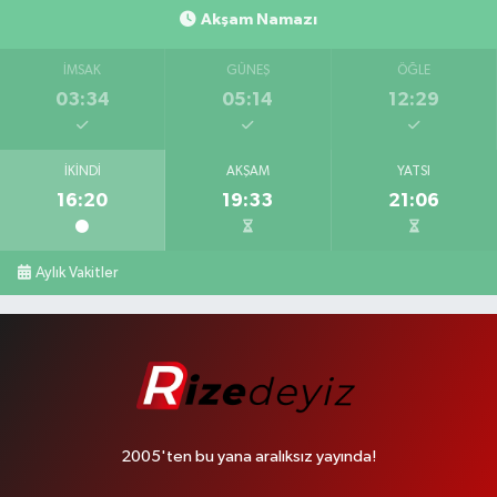
Akşam Namazı
İMSAK
GÜNEŞ
ÖĞLE
03:34
05:14
12:29
İKINDI
AKŞAM
YATSI
16:20
19:33
21:06
Aylık Vakitler
2005'ten bu yana aralıksız yayında!