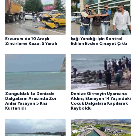
Erzurum'da 10 Araçlı
Işığı Yandığı İçin Kontrol
Zincirleme Kaza: 5 Yaralı
Edilen Evden Cinayet Çıktı
Zonguldak'ta Denizde
Denize Girmeyin Uyarısına
Dalgaların Arasında Zor
Aldırış Etmeyen 14 Yaşındaki
Anlar Yaşayan 5 Kişi
Çocuk Dalgalara Kapılarak
Kurtarıldı
Kayboldu