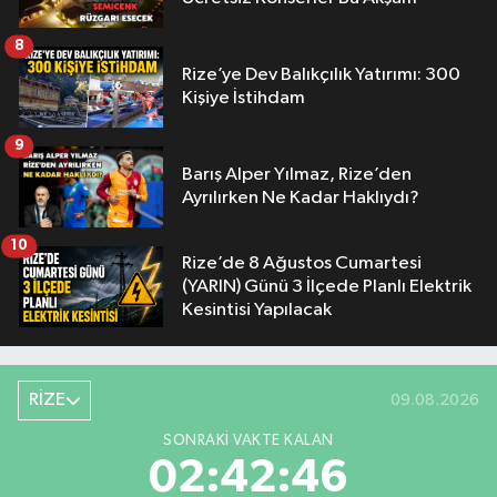
8
Rize’ye Dev Balıkçılık Yatırımı: 300
Kişiye İstihdam
9
Barış Alper Yılmaz, Rize’den
Ayrılırken Ne Kadar Haklıydı?
10
Rize’de 8 Ağustos Cumartesi
(YARIN) Günü 3 İlçede Planlı Elektrik
Kesintisi Yapılacak
RİZE
09.08.2026
SONRAKI VAKTE KALAN
02:42:45