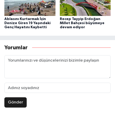
Ablasını Kurtarmak İçin
Recep Tayyip Erdoğan
Denize Giren 19 Yaşındaki
Millet Bahçesi büyümeye
Genç Hayatını Kaybetti
devam ediyor
Yorumlar
Gönder