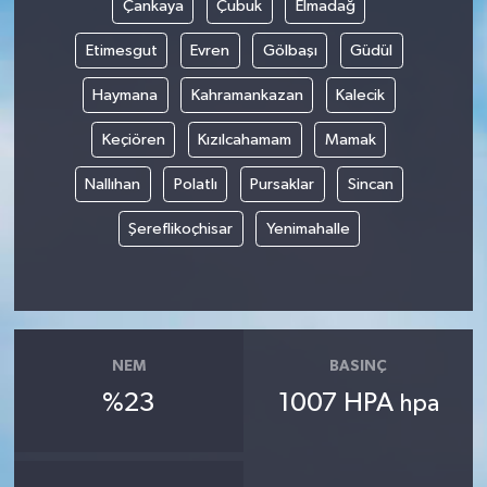
Çankaya
Çubuk
Elmadağ
Etimesgut
Evren
Gölbaşı
Güdül
Haymana
Kahramankazan
Kalecik
Keçiören
Kızılcahamam
Mamak
Nallıhan
Polatlı
Pursaklar
Sincan
Şereflikoçhisar
Yenimahalle
NEM
BASINÇ
%23
1007 HPA
hpa