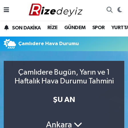
Spor
Rize Nöbetçi Eczaneler
RİZE
GÜNDEM
SPOR
YURTT
SON DAKİKA
Gündem
Rize Hava Durumu
Çamlıdere Hava Durumu
Yurttan Haberler
Rize Trafik Yoğunluk Haritası
Ekonomi
Süper Lig Puan Durumu ve Fikstür
Çamlıdere Bugün, Yarın ve 1
Teknoloji
Tüm Manşetler
Haftalık Hava Durumu Tahmini
Sağlık
Son Dakika Haberleri
ŞU AN
Haber Arşivi
Ankara