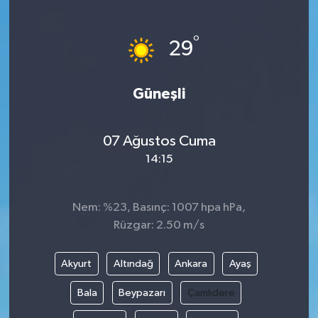
°
29
Güneşli
07 Ağustos Cuma
14:15
Nem: %23, Basınç: 1007 hpa hPa,
Rüzgar: 2.50 m/s
Akyurt
Altındağ
Ankara
Ayaş
Bala
Beypazarı
Çamlıdere