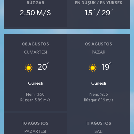
RÜZGAR
EN DÜŞÜK / EN YÜKSEK
°
°
2.50 M/S
15
/ 29
08 AĞUSTOS
09 AĞUSTOS
CUMARTESI
PAZAR
°
°
20
19
Güneşli
Güneşli
Nem: %56
Nem: %55
Rüzgar: 5.89 m/s
Rüzgar: 8.19 m/s
10 AĞUSTOS
11 AĞUSTOS
PAZARTESI
SALI