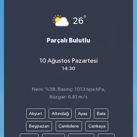
°
26
Parçalı Bulutlu
10 Ağustos Pazartesi
14:30
Nem: %38, Basınç: 1013 hpa hPa,
Rüzgar: 6.81 m/s
Akyurt
Altındağ
Ayaş
Bala
Beypazarı
Çamlıdere
Çankaya