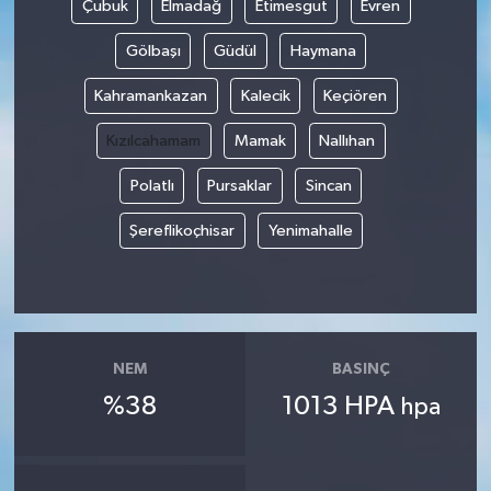
Çubuk
Elmadağ
Etimesgut
Evren
Gölbaşı
Güdül
Haymana
Kahramankazan
Kalecik
Keçiören
Kızılcahamam
Mamak
Nallıhan
Polatlı
Pursaklar
Sincan
Şereflikoçhisar
Yenimahalle
NEM
BASINÇ
%38
1013 HPA
hpa