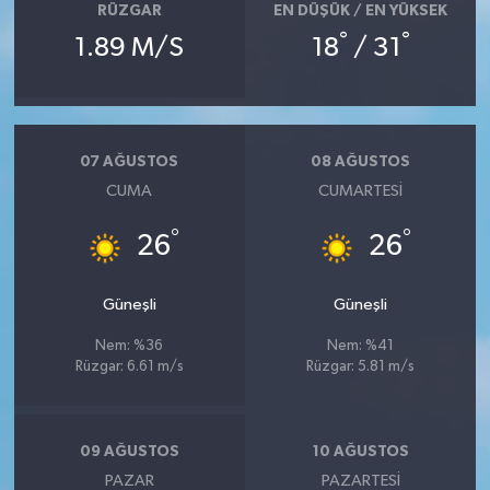
RÜZGAR
EN DÜŞÜK / EN YÜKSEK
°
°
1.89 M/S
18
/ 31
07 AĞUSTOS
08 AĞUSTOS
CUMA
CUMARTESI
°
°
26
26
Güneşli
Güneşli
Nem: %36
Nem: %41
Rüzgar: 6.61 m/s
Rüzgar: 5.81 m/s
09 AĞUSTOS
10 AĞUSTOS
PAZAR
PAZARTESI