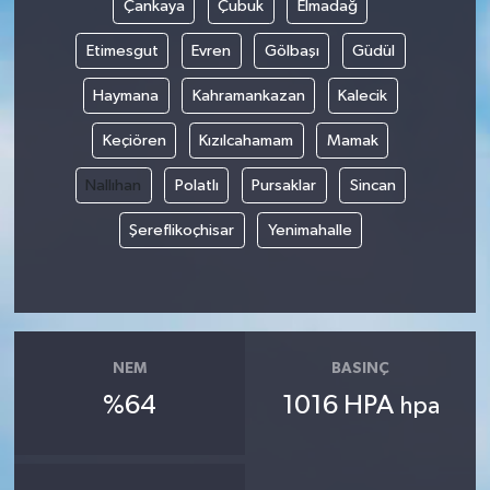
Çankaya
Çubuk
Elmadağ
Etimesgut
Evren
Gölbaşı
Güdül
Haymana
Kahramankazan
Kalecik
Keçiören
Kızılcahamam
Mamak
Nallıhan
Polatlı
Pursaklar
Sincan
Şereflikoçhisar
Yenimahalle
NEM
BASINÇ
%64
1016 HPA
hpa