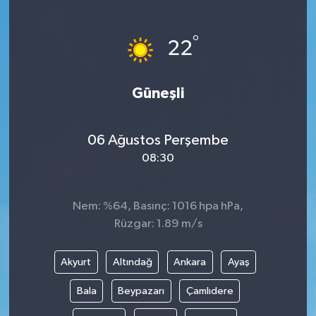
°
22
Güneşli
06 Ağustos Perşembe
08:30
Nem: %64, Basınç: 1016 hpa hPa,
Rüzgar: 1.89 m/s
Akyurt
Altındağ
Ankara
Ayaş
Bala
Beypazarı
Çamlıdere