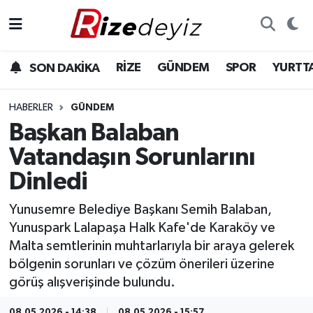
Spor
Rize Nöbetçi Eczaneler
RİZE
GÜNDEM
SPOR
YURTT
SON DAKİKA
Gündem
Rize Hava Durumu
HABERLER
GÜNDEM
Yurttan Haberler
Rize Trafik Yoğunluk Haritası
Başkan Balaban
Vatandaşın Sorunlarını
Ekonomi
Süper Lig Puan Durumu ve Fikstür
Dinledi
Teknoloji
Tüm Manşetler
Yunusemre Belediye Başkanı Semih Balaban,
Yunuspark Lalapaşa Halk Kafe'de Karaköy ve
Sağlık
Son Dakika Haberleri
Malta semtlerinin muhtarlarıyla bir araya gelerek
bölgenin sorunları ve çözüm önerileri üzerine
Haber Arşivi
görüş alışverişinde bulundu.
08.05.2026 - 14:38
08.05.2026 - 15:57