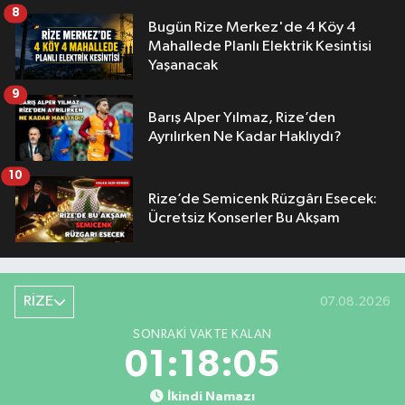
8
Bugün Rize Merkez'de 4 Köy 4
Mahallede Planlı Elektrik Kesintisi
Yaşanacak
9
Barış Alper Yılmaz, Rize’den
Ayrılırken Ne Kadar Haklıydı?
10
Rize’de Semicenk Rüzgârı Esecek:
Ücretsiz Konserler Bu Akşam
RİZE
07.08.2026
SONRAKI VAKTE KALAN
01:18:04
İkindi Namazı