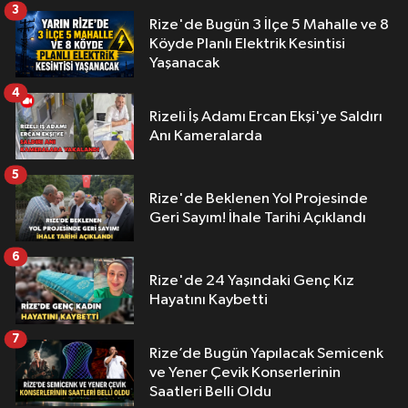
3
Rize'de Bugün 3 İlçe 5 Mahalle ve 8
Köyde Planlı Elektrik Kesintisi
Yaşanacak
4
Rizeli İş Adamı Ercan Ekşi'ye Saldırı
Anı Kameralarda
5
Rize'de Beklenen Yol Projesinde
Geri Sayım! İhale Tarihi Açıklandı
6
Rize'de 24 Yaşındaki Genç Kız
Hayatını Kaybetti
7
Rize’de Bugün Yapılacak Semicenk
ve Yener Çevik Konserlerinin
Saatleri Belli Oldu