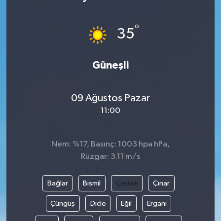
°
35
Güneşli
09 Ağustos Pazar
11:00
Nem: %17, Basınç: 1003 hpa hPa,
Rüzgar: 3.11 m/s
Bağlar
Bismil
Çermik
Çınar
Çüngüş
Dicle
Eğil
Ergani