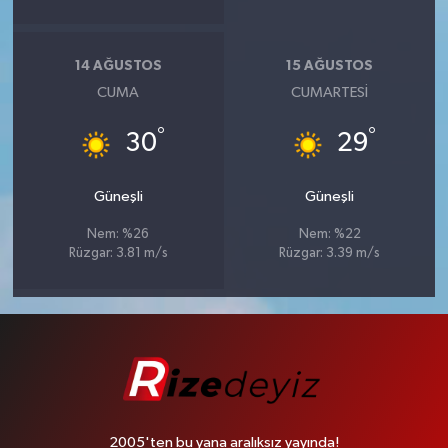
14 AĞUSTOS
15 AĞUSTOS
CUMA
CUMARTESI
°
°
30
29
Güneşli
Güneşli
Nem: %26
Nem: %22
Rüzgar: 3.81 m/s
Rüzgar: 3.39 m/s
2005'ten bu yana aralıksız yayında!