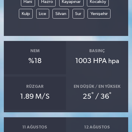
Hani
Hazro
Kayapınar
Kocaköy
Kulp
Lice
Silvan
Sur
Yenişehir
NEM
BASINÇ
%18
1003 HPA
hpa
RÜZGAR
EN DÜŞÜK / EN YÜKSEK
°
°
1.89 M/S
25
/ 36
11 AĞUSTOS
12 AĞUSTOS