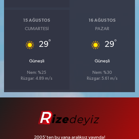
15 AĞUSTOS
16 AĞUSTOS
CUMARTESI
PAZAR
°
°
29
29
Güneşli
Güneşli
Nem: %25
Nem: %30
Rüzgar: 4.89 m/s
Rüzgar: 5.61 m/s
2005'ten bu yana aralıksız yayında!