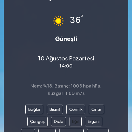
°
36
Güneşli
10 Ağustos Pazartesi
14:00
Nem: %18, Basınç: 1003 hpa hPa,
Rüzgar: 1.89 m/s
Bağlar
Bismil
Çermik
Çınar
Çüngüş
Dicle
Eğil
Ergani