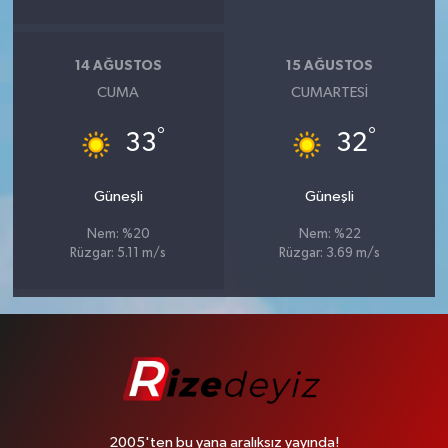
14 AĞUSTOS
15 AĞUSTOS
CUMA
CUMARTESI
°
°
33
32
Güneşli
Güneşli
Nem: %20
Nem: %22
Rüzgar: 5.11 m/s
Rüzgar: 3.69 m/s
2005'ten bu yana aralıksız yayında!