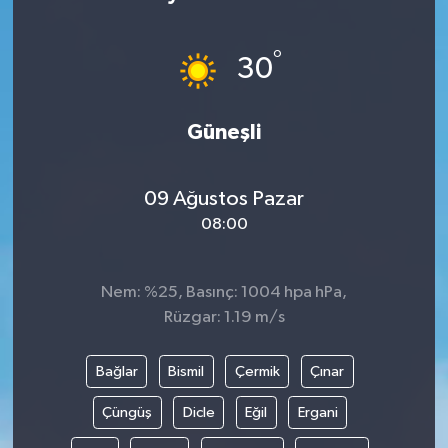
°
30
Güneşli
09 Ağustos Pazar
08:00
Nem: %25, Basınç: 1004 hpa hPa,
Rüzgar: 1.19 m/s
Bağlar
Bismil
Çermik
Çınar
Çüngüş
Dicle
Eğil
Ergani