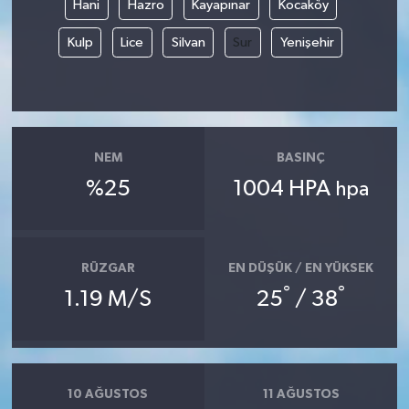
Hani
Hazro
Kayapınar
Kocaköy
Kulp
Lice
Silvan
Sur
Yenişehir
NEM
BASINÇ
%25
1004 HPA
hpa
RÜZGAR
EN DÜŞÜK / EN YÜKSEK
°
°
1.19 M/S
25
/ 38
10 AĞUSTOS
11 AĞUSTOS