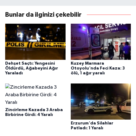
Bunlar da ilginizi çekebilir
Dehşet Saçtı: Yengesini
Kuzey Marmara
Öldürdü, Ağabeyini Ağır
Otoyolu'nda Feci Kaza: 3
Yaraladı
ölü, 1 ağır yaralı
Zincirleme Kazada 3 Araba
Birbirine Girdi: 4 Yaralı
Erzurum'da Silahlar
Patladı: 1 Yaralı