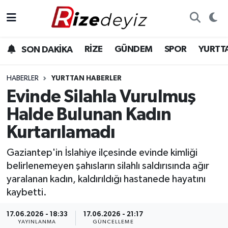
Spor
Rize Nöbetçi Eczaneler
RİZE
GÜNDEM
SPOR
YURTT
SON DAKİKA
Gündem
Rize Hava Durumu
HABERLER
YURTTAN HABERLER
Yurttan Haberler
Rize Trafik Yoğunluk Haritası
Evinde Silahla Vurulmuş
Halde Bulunan Kadın
Ekonomi
Süper Lig Puan Durumu ve Fikstür
Kurtarılamadı
Teknoloji
Tüm Manşetler
Gaziantep'in İslahiye ilçesinde evinde kimliği
belirlenemeyen şahısların silahlı saldırısında ağır
Sağlık
Son Dakika Haberleri
yaralanan kadın, kaldırıldığı hastanede hayatını
kaybetti.
Haber Arşivi
17.06.2026 - 18:33
17.06.2026 - 21:17
YAYINLANMA
GÜNCELLEME