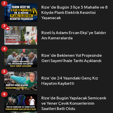
2
Rize'de Bugün 3 İlçe 5 Mahalle ve 8
Köyde Planlı Elektrik Kesintisi
Yaşanacak
3
Rizeli İş Adamı Ercan Ekşi'ye Saldırı
Anı Kameralarda
4
Rize'de Beklenen Yol Projesinde
Geri Sayım! İhale Tarihi Açıklandı
5
Rize'de 24 Yaşındaki Genç Kız
Hayatını Kaybetti
6
Rize’de Bugün Yapılacak Semicenk
ve Yener Çevik Konserlerinin
Saatleri Belli Oldu