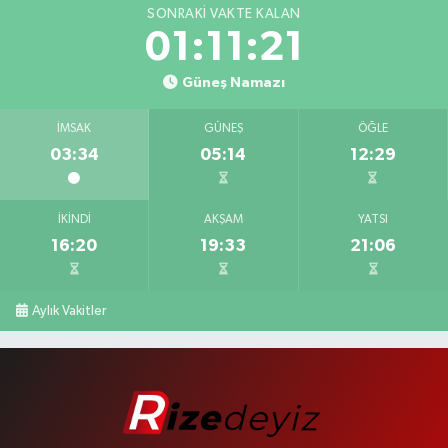
SONRAKI VAKTE KALAN
01:11:20
Güneş Namazı
İMSAK
GÜNEŞ
ÖĞLE
03:34
05:14
12:29
İKINDI
AKŞAM
YATSI
16:20
19:33
21:06
Aylık Vakitler