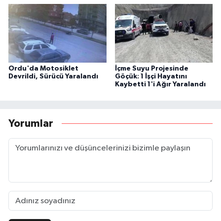
Ordu'da Motosiklet
İçme Suyu Projesinde
Devrildi, Sürücü Yaralandı
Göçük: 1 İşçi Hayatını
Kaybetti 1'i Ağır Yaralandı
Yorumlar