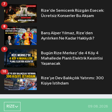
7
Rize’de Semicenk Rüzgârı Esecek:
Ücretsiz Konserler Bu Akşam
8
Barış Alper Yılmaz, Rize’den
Ayrılırken Ne Kadar Haklıydı?
9
Bugün Rize Merkez'de 4 Köy 4
Mahallede Planlı Elektrik Kesintisi
Yaşanacak
10
Rize’ye Dev Balıkçılık Yatırımı: 300
Kişiye İstihdam
RİZE
09.08.2026