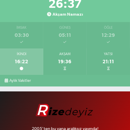
26:37
Akşam Namazı
İMSAK
GÜNEŞ
ÖĞLE
03:30
05:11
12:29
İKINDI
AKŞAM
YATSI
16:22
19:36
21:11
Aylık Vakitler
2005'ten bu yana aralıksız yayında!