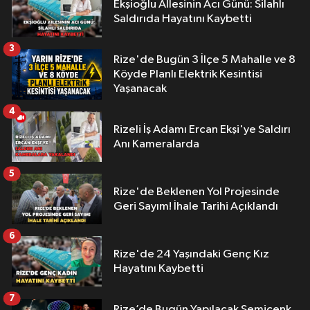
Ekşioğlu Aİlesinin Acı Günü: Silahlı
Saldırıda Hayatını Kaybetti
3
Rize'de Bugün 3 İlçe 5 Mahalle ve 8
Köyde Planlı Elektrik Kesintisi
Yaşanacak
4
Rizeli İş Adamı Ercan Ekşi'ye Saldırı
Anı Kameralarda
5
Rize'de Beklenen Yol Projesinde
Geri Sayım! İhale Tarihi Açıklandı
6
Rize'de 24 Yaşındaki Genç Kız
Hayatını Kaybetti
7
Rize’de Bugün Yapılacak Semicenk