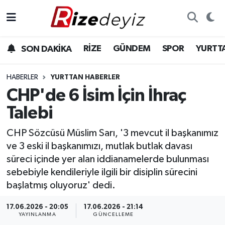
Spor
Rize Nöbetçi Eczaneler
RİZE
GÜNDEM
SPOR
YURTT
SON DAKİKA
Gündem
Rize Hava Durumu
HABERLER
YURTTAN HABERLER
Yurttan Haberler
Rize Trafik Yoğunluk Haritası
CHP'de 6 İsim İçin İhraç
Talebi
Ekonomi
Süper Lig Puan Durumu ve Fikstür
CHP Sözcüsü Müslim Sarı, '3 mevcut il başkanımız
Teknoloji
Tüm Manşetler
ve 3 eski il başkanımızı, mutlak butlak davası
süreci içinde yer alan iddianamelerde bulunması
Sağlık
Son Dakika Haberleri
sebebiyle kendileriyle ilgili bir disiplin sürecini
başlatmış oluyoruz' dedi.
Haber Arşivi
17.06.2026 - 20:05
17.06.2026 - 21:14
YAYINLANMA
GÜNCELLEME