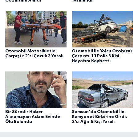
Gözaltına Alındı
Yaralandı
Otomobil Motosikletle
Otomobil İle Yolcu Otobüsü
Çarpıştı: 2'si Çocuk 3 Yaralı
Çarpıştı: 1'i Polis 3 Kişi
Hayatını Kaybetti
Bir Süredir Haber
Samsun'da Otomobil İle
Alınamayan Adam Evinde
Kamyonet Birbirine Girdi:
Ölü Bulundu
2'si Ağır 6 Kişi Yaralı