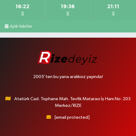
16:22
19:36
21:11
Aylık Vakitler
2005'ten bu yana aralıksız yayında!
Atatürk Cad. Tophane Mah. Tevfik Mataracı İş Hanı No: 203
Merkez/RİZE
[email protected]