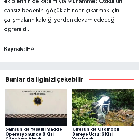
ekiplerinin de katılımıyla Muhammet Özkul'un
cansız bedenini göçük altından çıkarmak için
çalışmaların kaldığı yerden devam edeceği
öğrenildi.
Kaynak:
İHA
Bunlar da ilginizi çekebilir
Samsun'da Yasaklı Madde
Giresun'da Otomobil
Operasyonunda 8 Kişi
Dereye Uçtu: 6 Kişi