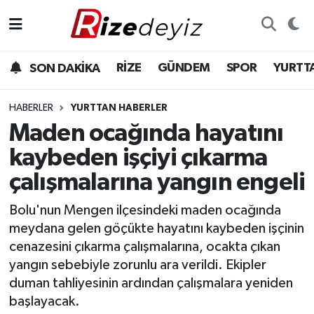
Spor
Rize Nöbetçi Eczaneler
RİZE
GÜNDEM
SPOR
YURTT
SON DAKİKA
Gündem
Rize Hava Durumu
HABERLER
YURTTAN HABERLER
Yurttan Haberler
Rize Trafik Yoğunluk Haritası
Maden ocağında hayatını
kaybeden işçiyi çıkarma
Ekonomi
Süper Lig Puan Durumu ve Fikstür
çalışmalarına yangın engeli
Teknoloji
Tüm Manşetler
Bolu'nun Mengen ilçesindeki maden ocağında
meydana gelen göçükte hayatını kaybeden işçinin
Sağlık
Son Dakika Haberleri
cenazesini çıkarma çalışmalarına, ocakta çıkan
yangın sebebiyle zorunlu ara verildi. Ekipler
Haber Arşivi
duman tahliyesinin ardından çalışmalara yeniden
başlayacak.