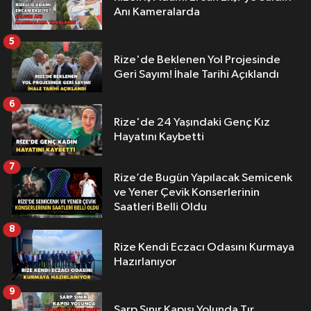
Anı Kameralarda
5
Rize'de Beklenen Yol Projesinde
Geri Sayım! İhale Tarihi Açıklandı
6
Rize'de 24 Yaşındaki Genç Kız
Hayatını Kaybetti
7
Rize’de Bugün Yapılacak Semicenk
ve Yener Çevik Konserlerinin
Saatleri Belli Oldu
8
Rize Kendi Eczacı Odasını Kurmaya
Hazırlanıyor
9
Sarp Sınır Kapısı Yolunda Tır