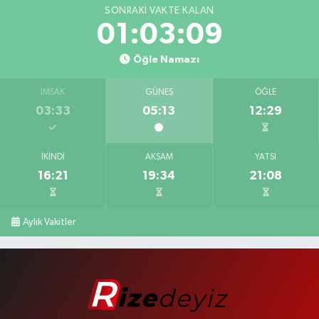
SONRAKI VAKTE KALAN
01:03:09
Öğle Namazı
İMSAK
GÜNEŞ
ÖĞLE
03:33
05:13
12:29
İKINDI
AKŞAM
YATSI
16:21
19:34
21:08
Aylık Vakitler