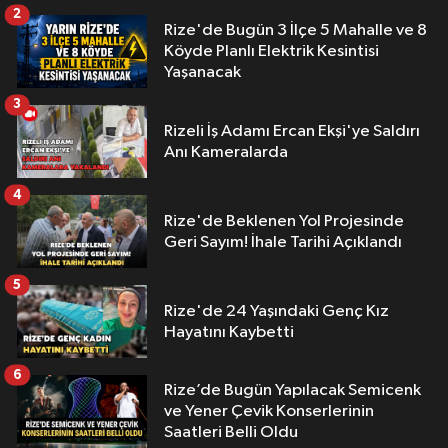
2
Rize'de Bugün 3 İlçe 5 Mahalle ve 8
Köyde Planlı Elektrik Kesintisi
Yaşanacak
3
Rizeli İş Adamı Ercan Ekşi'ye Saldırı
Anı Kameralarda
4
Rize'de Beklenen Yol Projesinde
Geri Sayım! İhale Tarihi Açıklandı
5
Rize'de 24 Yaşındaki Genç Kız
Hayatını Kaybetti
6
Rize’de Bugün Yapılacak Semicenk
ve Yener Çevik Konserlerinin
Saatleri Belli Oldu