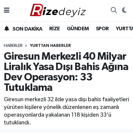
Spor
Rize Nöbetçi Eczaneler
RİZE
GÜNDEM
SPOR
YURTT
SON DAKİKA
Gündem
Rize Hava Durumu
HABERLER
YURTTAN HABERLER
Yurttan Haberler
Rize Trafik Yoğunluk Haritası
Giresun Merkezli 40 Milyar
Liralık Yasa Dışı Bahis Ağına
Ekonomi
Süper Lig Puan Durumu ve Fikstür
Dev Operasyon: 33
Teknoloji
Tüm Manşetler
Tutuklama
Sağlık
Son Dakika Haberleri
Giresun merkezli 32 ilde yasa dışı bahis faaliyetleri
yürüten kişilere yönelik düzenlenen eş zamanlı
Haber Arşivi
operasyonlarda yakalanan 118 kişiden 33'ü
tutuklandı.