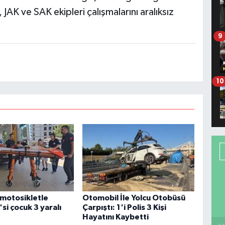
 ve SAK ekipleri çalışmalarını aralıksız
9
10
motosikletle
Otomobil İle Yolcu Otobüsü
'si çocuk 3 yaralı
Çarpıştı: 1'i Polis 3 Kişi
Hayatını Kaybetti