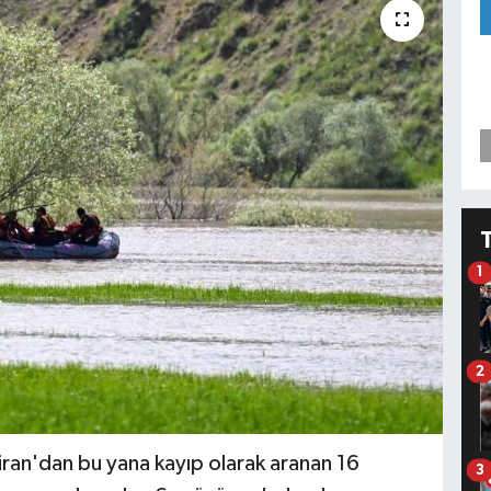
1
2
ran'dan bu yana kayıp olarak aranan 16
3