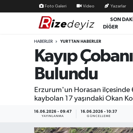
Foto Galeri
Video
Yazarlar
SON DAK
Spor
Rize Nöbetçi Eczaneler
DİĞER
Gündem
Rize Hava Durumu
HABERLER
YURTTAN HABERLER
Kayıp Çobanı
Yurttan Haberler
Rize Trafik Yoğunluk Haritası
Bulundu
Ekonomi
Süper Lig Puan Durumu ve Fikstür
Teknoloji
Tüm Manşetler
Erzurum'un Horasan ilçesinde 6
kaybolan 17 yaşındaki Okan Ko
Sağlık
Son Dakika Haberleri
16.06.2026 - 09:47
16.06.2026 - 10:37
Haber Arşivi
YAYINLANMA
GÜNCELLEME