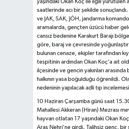
yaşındaki Okan Koç ile ilgili yürütüle
saatlerinde acı bir şekilde sonuçlan
ve JAK, SAK, JÖH, jandarma komando, sağ
aramalarda, gençten üzücü haber geld
cansız bedenine Karakurt Barajı bölgesi
göre, baraj ve çevresinde yoğunlaştırı
bulunan cenaze, ekipler tarafından kıyı
tespitinin ardından Okan Koç'a ait ol
ilçesinde ve gencin yakınları arasında 
halkının yasa boğulduğu öğrenildi. Ola
nedeninin yapılacak adli tıp incelemesi
10 Haziran Çarşamba günü saat 15.30 s
Mahallesi Akkeran (Hiran) Mezrası m
hayvan otlatan 17 yaşındaki Okan Koç
Aras Nehri'ne girdi. Talihsiz genç, bi