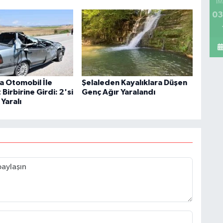
İM
03
 Otomobil İle
Şelaleden Kayalıklara Düşen
irbirine Girdi: 2'si
Genç Ağır Yaralandı
 Yaralı