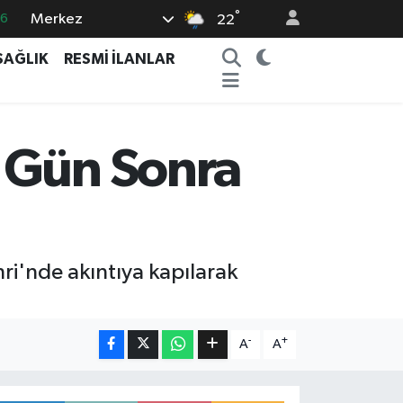
66
°
Merkez
22
05
SAĞLIK
RESMİ İLANLAR
18
22
4
 Gün Sonra
0
ri'nde akıntıya kapılarak
-
+
A
A