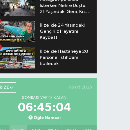
İsterken Nehre Düştü:
21 Yaşındaki Genç Kız
Hayatını Kaybetti
Rize'de 24 Yaşındaki
Genç Kız Hayatını
Kaybetti
Rize'de Hastaneye 20
Personel İstihdam
Edilecek
RİZE
06.08.2026
SONRAKI VAKTE KALAN
06:45:03
Öğle Namazı