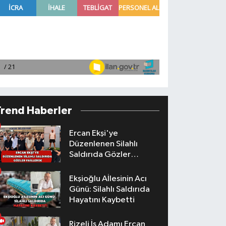
Trend Haberler
Ercan Ekşi'ye
Düzenlenen Silahlı
Saldırıda Gözler
Faillerde
Ekşioğlu Aİlesinin Acı
Günü: Silahlı Saldırıda
Hayatını Kaybetti
Rizeli İş Adamı Ercan