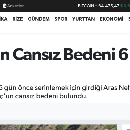
BITCOIN
64.475,47
%0.
Anketler
DOLAR
47,5971
%0.
İKA
RİZE
GÜNDEM
SPOR
YURTTAN
EKONOMİ
EURO
55,1336
%0.
STERLİN
64,2534
%0.
GRAM ALTIN
6527.85
%0.5
n Cansız Bedeni 6
BİST100
13.703
%
 gün önce serinlemek için girdiği Aras Neh
ç'un cansız bedeni bulundu.