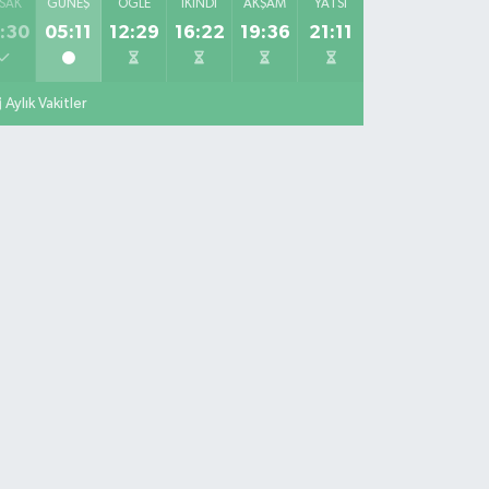
SAK
GÜNEŞ
ÖĞLE
İKINDI
AKŞAM
YATSI
:30
05:11
12:29
16:22
19:36
21:11
Aylık Vakitler