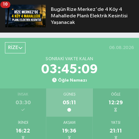
10
Bugün Rize Merkez'de 4 Köy 4
Mahallede Planlı Elektrik Kesintisi
Yaşanacak
RİZE
06.08.2026
SONRAKI VAKTE KALAN
03:45:08
Öğle Namazı
İMSAK
GÜNEŞ
ÖĞLE
03:30
05:11
12:29
İKINDI
AKŞAM
YATSI
16:22
19:36
21:11