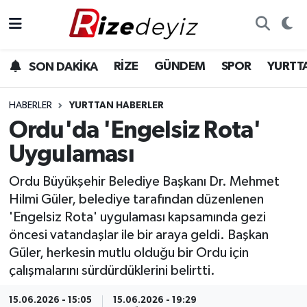
Spor
Rize Nöbetçi Eczaneler
RİZE
GÜNDEM
SPOR
YURTT
SON DAKİKA
Gündem
Rize Hava Durumu
HABERLER
YURTTAN HABERLER
Yurttan Haberler
Rize Trafik Yoğunluk Haritası
Ordu'da 'Engelsiz Rota'
Uygulaması
Ekonomi
Süper Lig Puan Durumu ve Fikstür
Ordu Büyükşehir Belediye Başkanı Dr. Mehmet
Teknoloji
Tüm Manşetler
Hilmi Güler, belediye tarafından düzenlenen
'Engelsiz Rota' uygulaması kapsamında gezi
Sağlık
Son Dakika Haberleri
öncesi vatandaşlar ile bir araya geldi. Başkan
Güler, herkesin mutlu olduğu bir Ordu için
Haber Arşivi
çalışmalarını sürdürdüklerini belirtti.
15.06.2026 - 15:05
15.06.2026 - 19:29