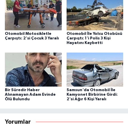
Otomobil Motosikletle
Otomobil İle Yolcu Otobüsü
Çarpıştı: 2'si Çocuk 3 Yaralı
Çarpıştı: 1'i Polis 3 Kişi
Hayatını Kaybetti
Bir Süredir Haber
Samsun'da Otomobil İle
Alınamayan Adam Evinde
Kamyonet Birbirine Girdi:
Ölü Bulundu
2'si Ağır 6 Kişi Yaralı
Yorumlar