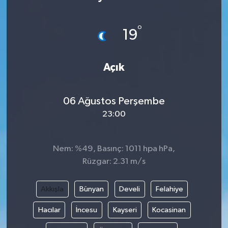
°
19
Açık
06 Ağustos Perşembe
23:00
Nem: %49, Basınç: 1011 hpa hPa,
Rüzgar: 2.31 m/s
Akkışla
Bünyan
Develi
Felahiye
Hacılar
İncesu
Kayseri
Kocasinan