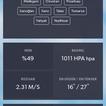
Melikgazi
Özvatan
Pınarbaşı
Sarıoğlan
Sarız
Talas
Tomarza
Yahyalı
Yeşilhisar
NEM
BASINÇ
%49
1011 HPA
hpa
RÜZGAR
EN DÜŞÜK / EN YÜKSEK
°
°
2.31 M/S
16
/ 27