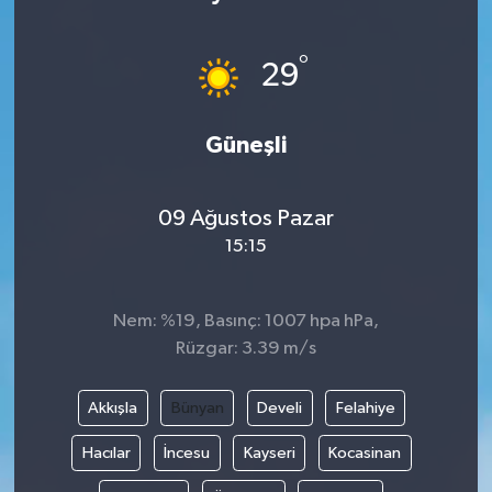
°
29
Güneşli
09 Ağustos Pazar
15:15
Nem: %19, Basınç: 1007 hpa hPa,
Rüzgar: 3.39 m/s
Akkışla
Bünyan
Develi
Felahiye
Hacılar
İncesu
Kayseri
Kocasinan