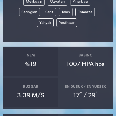
Melikgazi
Özvatan
Pınarbaşı
Sarıoğlan
Sarız
Talas
Tomarza
Yahyalı
Yeşilhisar
NEM
BASINÇ
%19
1007 HPA
hpa
RÜZGAR
EN DÜŞÜK / EN YÜKSEK
°
°
3.39 M/S
17
/ 29