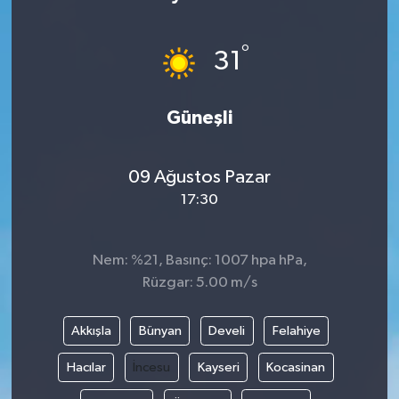
°
31
Güneşli
09 Ağustos Pazar
17:30
Nem: %21, Basınç: 1007 hpa hPa,
Rüzgar: 5.00 m/s
Akkışla
Bünyan
Develi
Felahiye
Hacılar
İncesu
Kayseri
Kocasinan