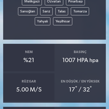
Melikgazi
Özvatan
Pınarbaşı
Sarıoğlan
Sarız
Talas
Tomarza
Yahyalı
Yeşilhisar
NEM
BASINÇ
%21
1007 HPA
hpa
RÜZGAR
EN DÜŞÜK / EN YÜKSEK
°
°
5.00 M/S
17
/ 32